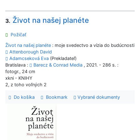
Život na našej planéte
3.
Požičať
Život na našej planéte
: moje svedectvo a vízia do budúcnosti
Attenborough David
Adamcseková Eva
(Prekladateľ)
Bratislava :
Barecz & Conrad Media
, 2021. - 286 s. :
fotogr., 24 cm
xkni - KNIHY
2, z toho voľných 2
Do košíka
Bookmark
Vybrané dokumenty