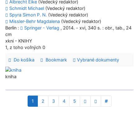
Albrecht Eike
(Vedecký redaktor)
Schmidt Michael
(Vedecký redaktor)
Spyra Simon P. N.
(Vedecký redaktor)
Missler-Behr Magdalena
(Vedecký redaktor)
Berlin :
Springer - Verlag
, 2014. - xvi, 340 s. : obr., tab., 24
cm
xkni - KNIHY
1, z toho voľných 0
Do košíka
Bookmark
Vybrané dokumenty
kniha
1
2
3
4
5
#