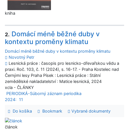
kniha
Domácí méně běžné duby v
2.
kontextu proměny klimatu
Domácí méně běžné duby v kontextu proměny klimatu
Novotný Petr
Lesnická práce : časopis pro lesnicko-dřevařskou vědu a
praxi. Roč. 103, č. 11 (2024), s. 16-17. - Praha Kostelec nad
Černými lesy Praha Písek : Lesnická práce : Státní
zemědělské nakladatelství : Matice lesnická, 2024
xcla - ČLÁNKY
PERIODIKÁ-Súborný záznam periodika
2024:
11
Do košíka
Bookmark
Vybrané dokumenty
článok