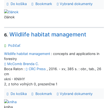
Do košíka
Bookmark
Vybrané dokumenty
článok
Wildlife habitat management
6.
Požičať
Wildlife habitat management
: concepts and applications in
forestry
McComb Brenda C.
Boca Raton :
CRC Press
, 2016. - xv, 385 s. : obr., tab., 26
cm
xkni - KNIHY
2, z toho voľných 0, prezenčne 1
Do košíka
Bookmark
Vybrané dokumenty
kniha