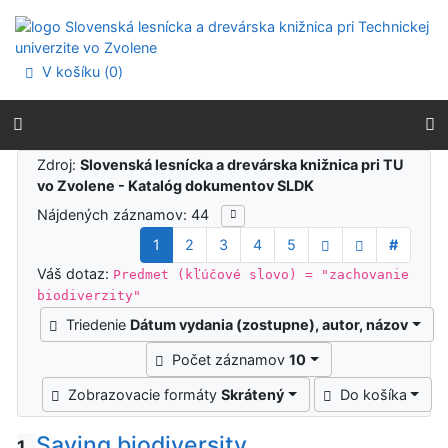
Prejsť na obsah
Prejsť na menu
Prehlásenie o webovej prístupnosti
V košíku (
0
)
Výsledky vyhľadávania
Zdroj:
Slovenská lesnícka a drevárska knižnica pri TU
vo Zvolene - Katalóg dokumentov SLDK
Nájdených záznamov: 44
1
2
3
4
5
#
Váš dotaz:
Predmet (kľúčové slovo) = "zachovanie
biodiverzity"
Triedenie
Dátum vydania (zostupne), autor, názov
Počet záznamov
10
Zobrazovacie formáty
Skrátený
Do košíka
Saving biodiversity
1.