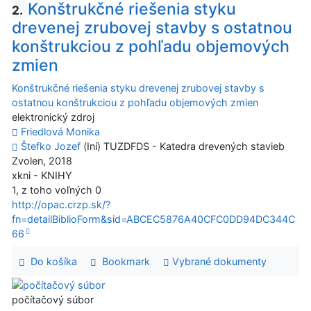
Konštrukčné riešenia styku
2.
drevenej zrubovej stavby s ostatnou
konštrukciou z pohľadu objemových
zmien
Konštrukčné riešenia styku drevenej zrubovej stavby s
ostatnou konštrukciou z pohľadu objemových zmien
elektronický zdroj
Friedlová Monika
Štefko Jozef
(Iní) TUZDFDS - Katedra drevených stavieb
Zvolen, 2018
xkni - KNIHY
1, z toho voľných 0
http://opac.crzp.sk/?
fn=detailBiblioForm&sid=ABCEC5876A40CFC0DD94DC344C
66
Do košíka
Bookmark
Vybrané dokumenty
počítačový súbor