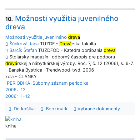
Možnosti využitia juvenilného
10.
dreva
Možnosti využitia juvenilného
dreva
Šúriková Jana
TUZDF -
Drevá
rska fakulta
Barcík Štefan
TUZDFOD - Katedra obrábania
dreva
Stolársky magazín : odborný časopis pre podporu
drevá
rskej a nábytkárskej výroby. Roč. 7, č. 12 (2006), s. 6-7.
- Banská Bystrica : Trendwood-twd, 2006
xcla - ČLÁNKY
PERIODIKÁ-Súborný záznam periodika
2006:
12
2006:
1-12
Do košíka
Bookmark
Vybrané dokumenty
kniha