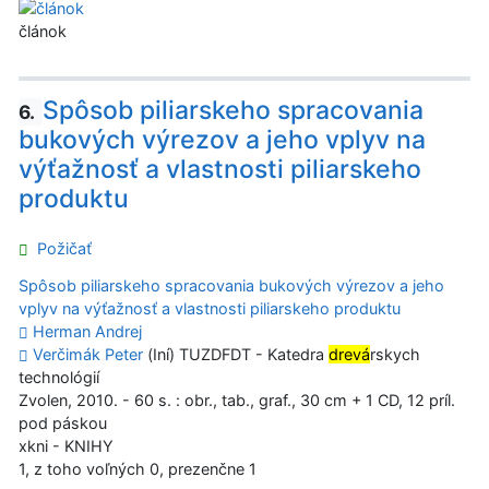
článok
Spôsob piliarskeho spracovania
6.
bukových výrezov a jeho vplyv na
výťažnosť a vlastnosti piliarskeho
produktu
Požičať
Spôsob piliarskeho spracovania bukových výrezov a jeho
vplyv na výťažnosť a vlastnosti piliarskeho produktu
Herman Andrej
Verčimák Peter
(Iní) TUZDFDT - Katedra
drevá
rskych
technológií
Zvolen, 2010. - 60 s. : obr., tab., graf., 30 cm + 1 CD, 12 príl.
pod páskou
xkni - KNIHY
1, z toho voľných 0, prezenčne 1