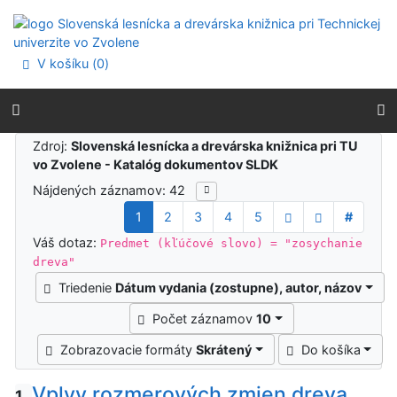
Prejsť na obsah
Prejsť na menu
Prehlásenie o webovej prístupnosti
V košíku (
0
)
Výsledky vyhľadávania
Zdroj:
Slovenská lesnícka a drevárska knižnica pri TU
vo Zvolene - Katalóg dokumentov SLDK
Nájdených záznamov: 42
1
2
3
4
5
#
Váš dotaz:
Predmet (kľúčové slovo) = "zosychanie
dreva"
Triedenie
Dátum vydania (zostupne), autor, názov
Počet záznamov
10
Zobrazovacie formáty
Skrátený
Do košíka
Vplyv rozmerových zmien dreva
1.