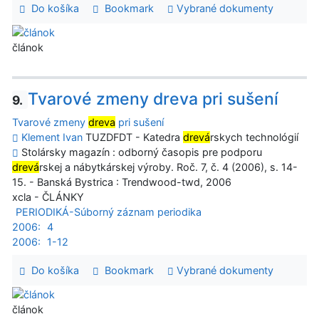
Do košíka
Bookmark
Vybrané dokumenty
článok
Tvarové zmeny dreva pri sušení
9.
Tvarové zmeny
dreva
pri sušení
Klement Ivan
TUZDFDT - Katedra
drevá
rskych technológií
Stolársky magazín : odborný časopis pre podporu
drevá
rskej a nábytkárskej výroby. Roč. 7, č. 4 (2006), s. 14-
15. - Banská Bystrica : Trendwood-twd, 2006
xcla - ČLÁNKY
PERIODIKÁ-Súborný záznam periodika
2006:
4
2006:
1-12
Do košíka
Bookmark
Vybrané dokumenty
článok