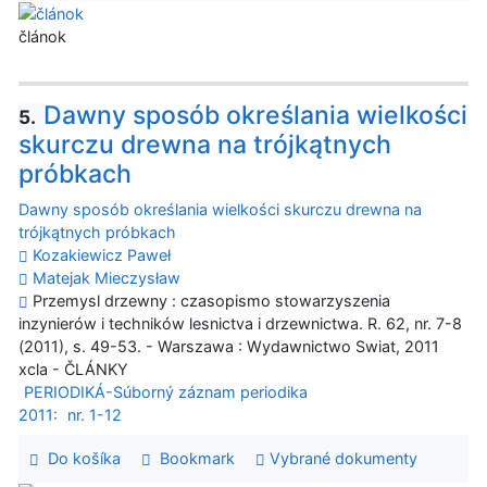
článok
Dawny sposób określania wielkości
5.
skurczu drewna na trójkątnych
próbkach
Dawny sposób określania wielkości skurczu drewna na
trójkątnych próbkach
Kozakiewicz Paweł
Matejak Mieczysław
Przemysl drzewny : czasopismo stowarzyszenia
inzynierów i techników lesnictva i drzewnictwa. R. 62, nr. 7-8
(2011), s. 49-53. - Warszawa : Wydawnictwo Swiat, 2011
xcla - ČLÁNKY
PERIODIKÁ-Súborný záznam periodika
2011:
nr. 1-12
Do košíka
Bookmark
Vybrané dokumenty