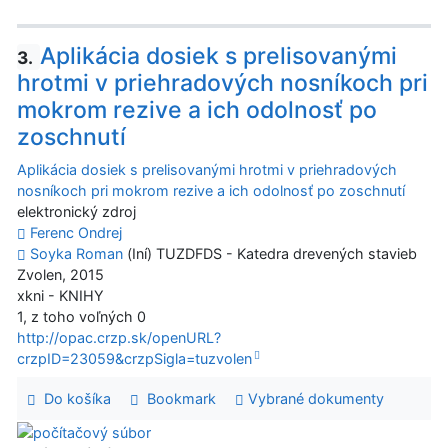
Aplikácia dosiek s prelisovanými
3.
hrotmi v priehradových nosníkoch pri
mokrom rezive a ich odolnosť po
zoschnutí
Aplikácia dosiek s prelisovanými hrotmi v priehradových
nosníkoch pri mokrom rezive a ich odolnosť po zoschnutí
elektronický zdroj
Ferenc Ondrej
Soyka Roman
(Iní) TUZDFDS - Katedra drevených stavieb
Zvolen, 2015
xkni - KNIHY
1, z toho voľných 0
http://opac.crzp.sk/openURL?
crzpID=23059&crzpSigla=tuzvolen
Do košíka
Bookmark
Vybrané dokumenty