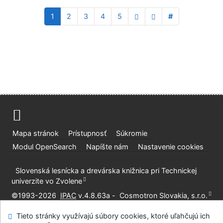
1
2
3
4
5
#
Mapa stránok
Prístupnosť
Súkromie
Modul OpenSearch
Napíšte nám
Nastavenie cookies
Slovenská lesnícka a drevárska knižnica pri Technickej
univerzite vo Zvolene
©1993-2026
IPAC
v.4.8.63a
-
Cosmotron Slovakia, s.r.o.
Tieto stránky využívajú súbory cookies, ktoré uľahčujú ich