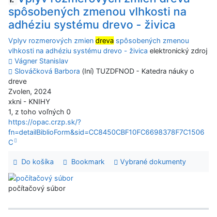
spôsobených zmenou vlhkosti na
adhéziu systému drevo - živica
Vplyv rozmerových zmien
dreva
spôsobených zmenou
vlhkosti na adhéziu systému drevo - živica
elektronický zdroj
Vágner Stanislav
Slováčková Barbora
(Iní) TUZDFNOD - Katedra náuky o
dreve
Zvolen, 2024
xkni - KNIHY
1, z toho voľných 0
https://opac.crzp.sk/?
fn=detailBiblioForm&sid=CC8450CBF10FC6698378F7C1506
C
Do košíka
Bookmark
Vybrané dokumenty
počítačový súbor