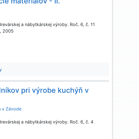
e materiálov - II.
evárskej a nábytkárskej výroby. Roč. 6, č. 11
d, 2005
y
lníkov pri výrobe kuchýň v
ň v Závode
evárskej a nábytkárskej výroby. Roč. 6, č. 4