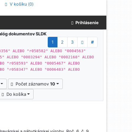
V košíku (
0
)
Prihlásenie
atalóg dokumentov SLDK
1
2
3
#
3356" ALEBO "r058582" ALEBO "0004563"
5" ALEBO "0003294" ALEBO "0002168" ALEBO
BO "r058593" ALEBO "0005467" ALEBO
BO "r058347" ALEBO "0006483" ALEBO
Počet záznamov
10
Do košíka
evárskej a nábytkárskej výroby. Roč. 6, č. 9