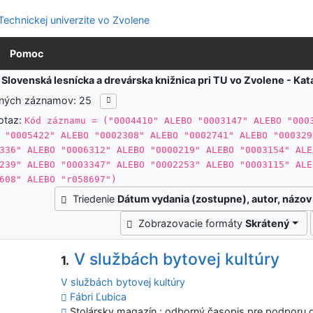
Pomoc
:
Slovenská lesnícka a drevárska knižnica pri TU vo Zvolene - K
ených záznamov: 25
otaz:
Kód záznamu = ("0004410" ALEBO "0003147" ALEBO "000
 "0005422" ALEBO "0002308" ALEBO "0002741" ALEBO "000329
336" ALEBO "0006312" ALEBO "0000219" ALEBO "0003154" ALE
239" ALEBO "0003347" ALEBO "0002253" ALEBO "0003115" ALE
608" ALEBO "r058697")
Triedenie
Dátum vydania (zostupne), autor, názov
Zobrazovacie formáty
Skrátený
V službách bytovej kultúry
1.
V službách bytovej kultúry
Fábri Ľubica
Stolársky magazín : odborný časopis pre podporu dr