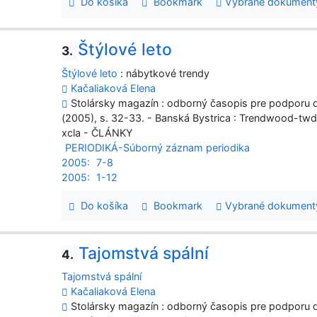
Do košíka
Bookmark
Vybrané dokument
Štýlové leto
3.
Štýlové leto
: nábytkové trendy
Kačaliaková Elena
Stolársky magazín : odborný časopis pre podporu dr
(2005), s. 32-33. - Banská Bystrica : Trendwood-tw
xcla - ČLÁNKY
PERIODIKÁ-Súborný záznam periodika
2005:
7-8
2005:
1-12
Do košíka
Bookmark
Vybrané dokument
Tajomstvá spální
4.
Tajomstvá spální
Kačaliaková Elena
Stolársky magazín : odborný časopis pre podporu dr