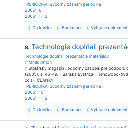
PERIODIKÁ-Súborný záznam periodika
2005:
6
2005:
1-12
Do košíka
Bookmark
Vybrané dokument
Technológie dopĺňali prezentá
8.
Technológie dopĺňali prezentácie materiálov
Mrník Anton
Stolársky magazín : odborný časopis pre podporu dr
(2005), s. 46-49. - Banská Bystrica : Trendwood-tw
xcla - ČLÁNKY
PERIODIKÁ-Súborný záznam periodika
2005:
10
2005:
1-12
Do košíka
Bookmark
Vybrané dokument