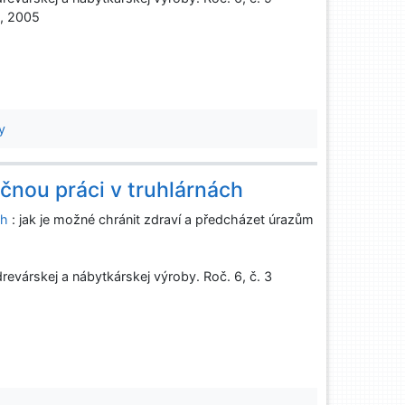
d, 2005
y
nou práci v truhlárnách
ch
: jak je možné chránit zdraví a předcházet úrazům
evárskej a nábytkárskej výroby. Roč. 6, č. 3