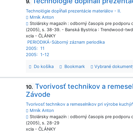
Technológie dopĺňali prezentáci
9.
Technológie dopĺňali prezentácie materiálov - II.
Mrník Anton
Stolársky magazín : odborný časopis pre podporu dr
(2005), s. 38-39. - Banská Bystrica : Trendwood-tw
xcla - ČLÁNKY
PERIODIKÁ-Súborný záznam periodika
2005:
11
2005:
1-12
Do košíka
Bookmark
Vybrané dokument
Tvorivosť technikov a remese
10.
Závode
Tvorivosť technikov a remeselníkov pri výrobe kuchý
Mrník Anton
Stolársky magazín : odborný časopis pre podporu dr
(2005), s. 28-29
xcla - ČLÁNKY