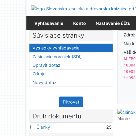
Prejsť na obsah
Prejsť na menu
Prehlásenie o webovej prístupnosti
Vyhľadávanie
Konto
Nastavenie účtu
Výsledky vyhľadávania
Súvisiace stránky
Zdroj
Nájd
Výsledky vyhľadávania
Váš d
Zasielanie noviniek (SDI).
ALEBO
Upraviť dotaz
"0004
"0002
Zdroje
"r058
Nový dotaz
Filtrovať
Druh dokumentu
článok
Články
25