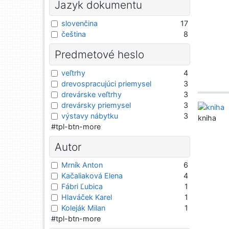
Jazyk dokumentu
slovenčina
17
čeština
8
Predmetové heslo
veľtrhy
4
drevospracujúci priemysel
3
drevárske veľtrhy
3
drevársky priemysel
3
výstavy nábytku
3
kniha
#tpl-btn-more
Autor
Mrník Anton
6
Kačaliaková Elena
4
Fábri Ľubica
1
Hlaváček Karel
1
Koleják Milan
1
#tpl-btn-more