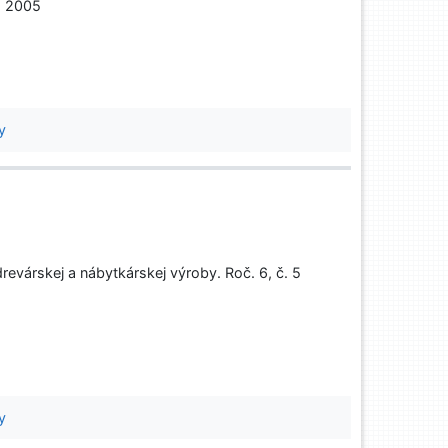
, 2005
y
evárskej a nábytkárskej výroby. Roč. 6, č. 5
y