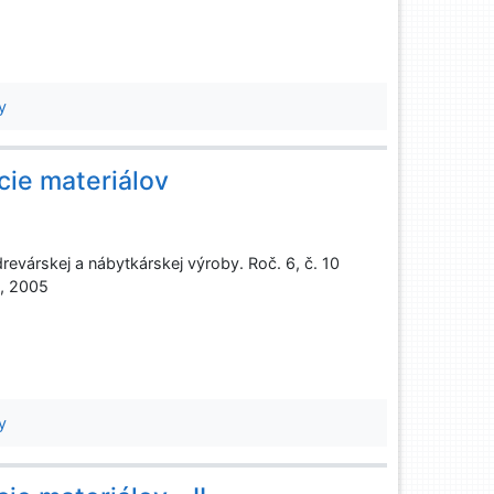
y
cie materiálov
evárskej a nábytkárskej výroby. Roč. 6, č. 10
d, 2005
y