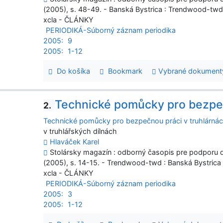
(2005), s. 48-49. - Banská Bystrica : Trendwood-tw
xcla - ČLÁNKY
PERIODIKÁ-Súborný záznam periodika
2005:
9
2005:
1-12
Do košíka
Bookmark
Vybrané dokument
Technické pomůcky pro bezpeč
2.
Technické pomůcky pro bezpečnou práci v truhlárná
v truhlářských dílnách
Hlaváček Karel
Stolársky magazín : odborný časopis pre podporu dr
(2005), s. 14-15. - Trendwood-twd : Banská Bystrica
xcla - ČLÁNKY
PERIODIKÁ-Súborný záznam periodika
2005:
3
2005:
1-12