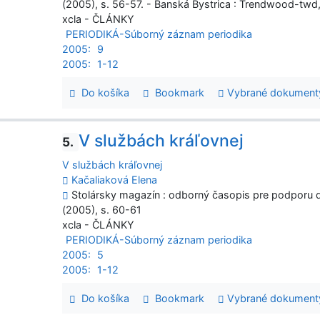
(2005), s. 56-57. - Banská Bystrica : Trendwood-twd
xcla - ČLÁNKY
PERIODIKÁ-Súborný záznam periodika
2005:
9
2005:
1-12
Do košíka
Bookmark
Vybrané dokument
V službách kráľovnej
5.
V službách kráľovnej
Kačaliaková Elena
Stolársky magazín : odborný časopis pre podporu dr
(2005), s. 60-61
xcla - ČLÁNKY
PERIODIKÁ-Súborný záznam periodika
2005:
5
2005:
1-12
Do košíka
Bookmark
Vybrané dokument