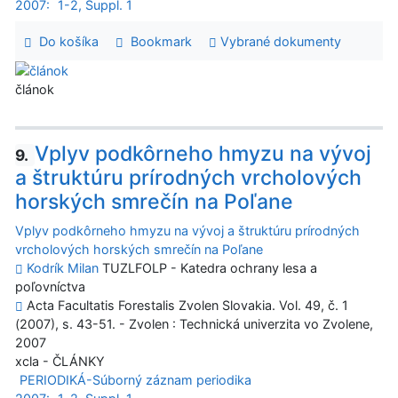
2007:
1-2, Suppl. 1
Do košíka
Bookmark
Vybrané dokumenty
článok
Vplyv podkôrneho hmyzu na vývoj
9.
a štruktúru prírodných vrcholových
horských smrečín na Poľane
Vplyv podkôrneho hmyzu na vývoj a štruktúru prírodných
vrcholových horských smrečín na Poľane
Kodrík Milan
TUZLFOLP - Katedra ochrany lesa a
poľovníctva
Acta Facultatis Forestalis Zvolen Slovakia. Vol. 49, č. 1
(2007), s. 43-51. - Zvolen : Technická univerzita vo Zvolene,
2007
xcla - ČLÁNKY
PERIODIKÁ-Súborný záznam periodika