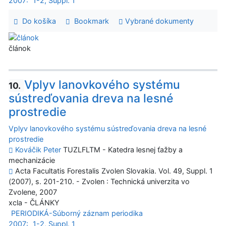
2007:
1-2, Suppl. 1
Do košíka
Bookmark
Vybrané dokumenty
článok
Vplyv lanovkového systému
10.
sústreďovania dreva na lesné
prostredie
Vplyv lanovkového systému sústreďovania dreva na lesné
prostredie
Kováčik Peter
TUZLFLTM - Katedra lesnej ťažby a
mechanizácie
Acta Facultatis Forestalis Zvolen Slovakia. Vol. 49, Suppl. 1
(2007), s. 201-210. - Zvolen : Technická univerzita vo
Zvolene, 2007
xcla - ČLÁNKY
PERIODIKÁ-Súborný záznam periodika
2007:
1-2, Suppl. 1