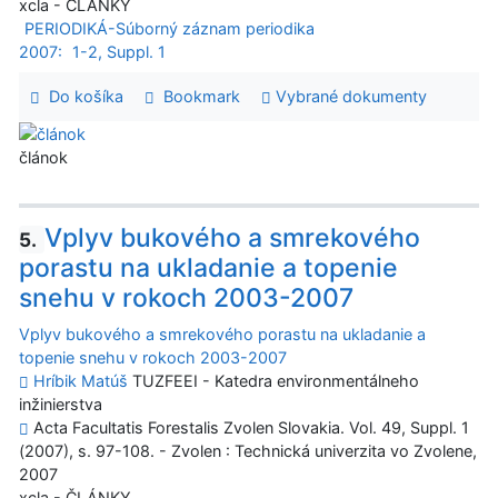
xcla - ČLÁNKY
PERIODIKÁ-Súborný záznam periodika
2007:
1-2, Suppl. 1
Do košíka
Bookmark
Vybrané dokumenty
článok
Vplyv bukového a smrekového
5.
porastu na ukladanie a topenie
snehu v rokoch 2003-2007
Vplyv bukového a smrekového porastu na ukladanie a
topenie snehu v rokoch 2003-2007
Hríbik Matúš
TUZFEEI - Katedra environmentálneho
inžinierstva
Acta Facultatis Forestalis Zvolen Slovakia. Vol. 49, Suppl. 1
(2007), s. 97-108. - Zvolen : Technická univerzita vo Zvolene,
2007
xcla - ČLÁNKY