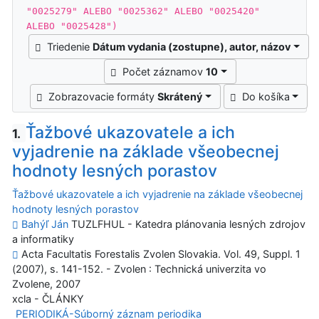
"0025279" ALEBO "0025362" ALEBO "0025420"
ALEBO "0025428")
Triedenie
Dátum vydania (zostupne), autor, názov
Počet záznamov
10
Zobrazovacie formáty
Skrátený
Do košíka
Ťažbové ukazovatele a ich
1.
vyjadrenie na základe všeobecnej
hodnoty lesných porastov
Ťažbové ukazovatele a ich vyjadrenie na základe všeobecnej
hodnoty lesných porastov
Bahýľ Ján
TUZLFHUL - Katedra plánovania lesných zdrojov
a informatiky
Acta Facultatis Forestalis Zvolen Slovakia. Vol. 49, Suppl. 1
(2007), s. 141-152. - Zvolen : Technická univerzita vo
Zvolene, 2007
xcla - ČLÁNKY
PERIODIKÁ-Súborný záznam periodika