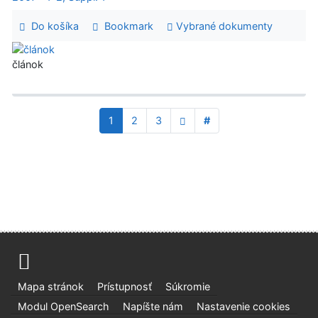
Do košíka
Bookmark
Vybrané dokumenty
článok
1
2
3
#
Mapa stránok
Prístupnosť
Súkromie
Modul OpenSearch
Napíšte nám
Nastavenie cookies