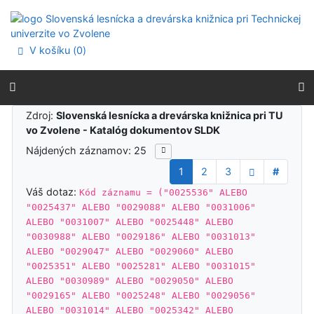
Prejsť na obsah
Prejsť na menu
Prehlásenie o webovej prístupnosti
V košíku (
0
)
Výsledky vyhľadávania
Zdroj:
Slovenská lesnícka a drevárska knižnica pri TU
vo Zvolene - Katalóg dokumentov SLDK
Nájdených záznamov: 25
1
2
3
#
Váš dotaz:
Kód záznamu = ("0025536" ALEBO
"0025437" ALEBO "0029088" ALEBO "0031006"
ALEBO "0031007" ALEBO "0025448" ALEBO
"0030988" ALEBO "0029186" ALEBO "0031013"
ALEBO "0029047" ALEBO "0029060" ALEBO
"0025351" ALEBO "0025281" ALEBO "0031015"
ALEBO "0030989" ALEBO "0029050" ALEBO
"0029165" ALEBO "0025248" ALEBO "0029056"
ALEBO "0031014" ALEBO "0025342" ALEBO