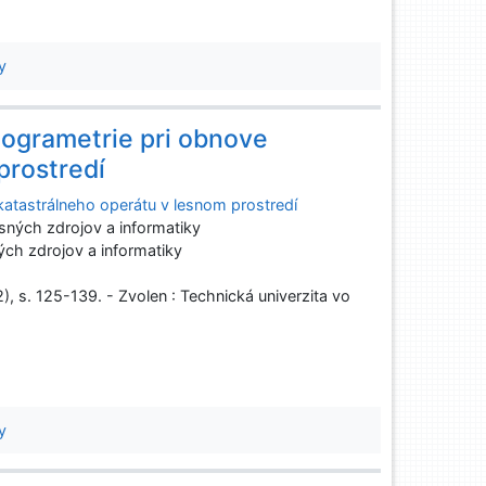
y
otogrametrie pri obnove
prostredí
 katastrálneho operátu v lesnom prostredí
ných zdrojov a informatiky
ch zdrojov a informatiky
2), s. 125-139. - Zvolen : Technická univerzita vo
y