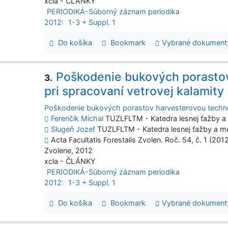
xcla - ČLÁNKY
PERIODIKÁ-Súborný záznam periodika
2012:
1-3 + Suppl. 1
Do košíka
Bookmark
Vybrané dokument
Poškodenie bukových porasto
3.
pri spracovaní vetrovej kalamity
Poškodenie bukových porastov harvesterovou technol
Ferenčík Michal
TUZLFLTM - Katedra lesnej ťažby a
Slugeň Jozef
TUZLFLTM - Katedra lesnej ťažby a m
Acta Facultatis Forestalis Zvolen. Roč. 54, č. 1 (201
Zvolene, 2012
xcla - ČLÁNKY
PERIODIKÁ-Súborný záznam periodika
2012:
1-3 + Suppl. 1
Do košíka
Bookmark
Vybrané dokument