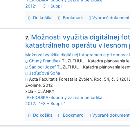
2012:
1-3 + Suppl. 1
Do košíka
Bookmark
Vybrané dokument
Možnosti využitia digitálnej f
7.
katastrálneho operátu v lesnom 
Možnosti využitia digitálnej fotogrametrie pri obnove
Chudý František
TUZLFHUL - Katedra plánovania les
Šadibol Jozef
TUZLFHUL - Katedra plánovania lesný
Jaďuďová Soňa
Acta Facultatis Forestalis Zvolen. Roč. 54, č. 3 (201
Zvolene, 2012
xcla - ČLÁNKY
PERIODIKÁ-Súborný záznam periodika
2012:
1-3 + Suppl. 1
Do košíka
Bookmark
Vybrané dokument