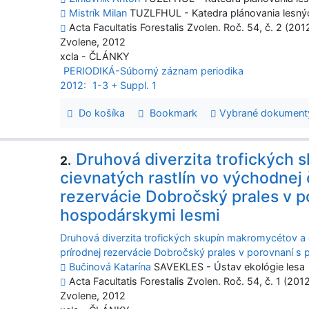
Mistrík Milan
TUZLFHUL - Katedra plánovania lesnýc
Acta Facultatis Forestalis Zvolen. Roč. 54, č. 2 (201
Zvolene, 2012
xcla - ČLÁNKY
PERIODIKÁ-Súborný záznam periodika
2012:
1-3 + Suppl. 1
Do košíka
Bookmark
Vybrané dokument
Druhová diverzita trofických
2.
cievnatých rastlín vo východnej 
rezervácie Dobročský prales v p
hospodárskymi lesmi
Druhová diverzita trofických skupín makromycétov a 
prírodnej rezervácie Dobročský prales v porovnaní s 
Bučinová Katarína
SAVEKLES - Ústav ekológie lesa
Acta Facultatis Forestalis Zvolen. Roč. 54, č. 1 (2012
Zvolene, 2012