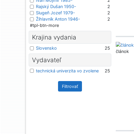
Ivan Mojmír 1985-
2
Rajský Dušan 1950-
2
Slugeň Jozef 1979-
2
Žíhlavník Anton 1946-
2
#tpl-btn-more
Krajina vydania
Slovensko
25
článok
Vydavateľ
technická univerzita vo zvolene
25
Filtrovať