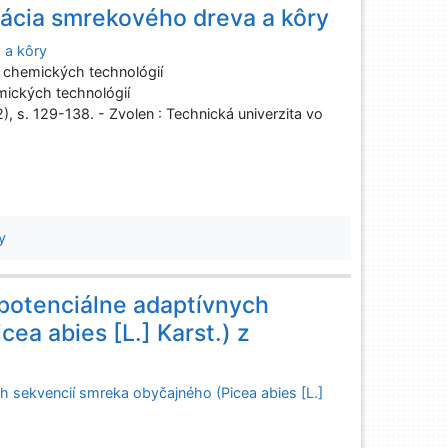
lácia smrekového dreva a kôry
 a kôry
chemických technológií
ických technológií
2), s. 129-138. - Zvolen : Technická univerzita vo
y
potenciálne adaptívnych
ea abies [L.] Karst.) z
 sekvencií smreka obyčajného (Picea abies [L.]