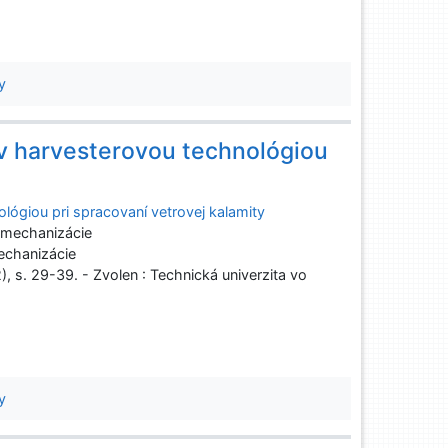
y
v harvesterovou technológiou
ógiou pri spracovaní vetrovej kalamity
 mechanizácie
echanizácie
2), s. 29-39. - Zvolen : Technická univerzita vo
y