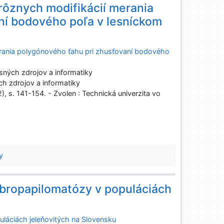
rôznych modifikácií merania
ní bodového poľa v lesníckom
erania polygónového ťahu pri zhusťovaní bodového
ných zdrojov a informatiky
h zdrojov a informatiky
2), s. 141-154. - Zvolen : Technická univerzita vo
y
fibropapilomatózy v populáciách
uláciách jeleňovitých na Slovensku