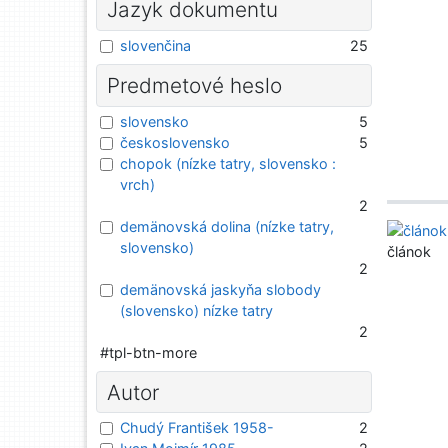
Jazyk dokumentu
slovenčina
25
Predmetové heslo
slovensko
5
československo
5
chopok (nízke tatry, slovensko :
vrch)
2
demänovská dolina (nízke tatry,
slovensko)
článok
2
demänovská jaskyňa slobody
(slovensko) nízke tatry
2
#tpl-btn-more
Autor
Chudý František 1958-
2