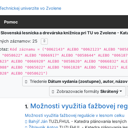
Pomoc
:
Slovenská lesnícka a drevárska knižnica pri TU vo Zvolene - K
ených záznamov: 25
otaz:
Kód záznamu = ("0062143" ALEBO "0062123" ALEBO "005
 "0058622" ALEBO "0066917" ALEBO "0058644" ALEBO "006187
623" ALEBO "0066920" ALEBO "0058620" ALEBO "0066832" ALE
988" ALEBO "0065022" ALEBO "0061828" ALEBO "0062121" ALE
028" ALEBO "0058621")
Triedenie
Dátum vydania (zostupne), autor, názov
Zobrazovacie formáty
Skrátený
Možnosti využitia ťažbovej reg
1.
Možnosti využitia ťažbovej regulácie v lesnom celku
Bahýľ Ján
TUZLFHUL - Katedra plánovania lesných z
Žíhlavník Anton
TUZLFHUL - Katedra plánovania lesn