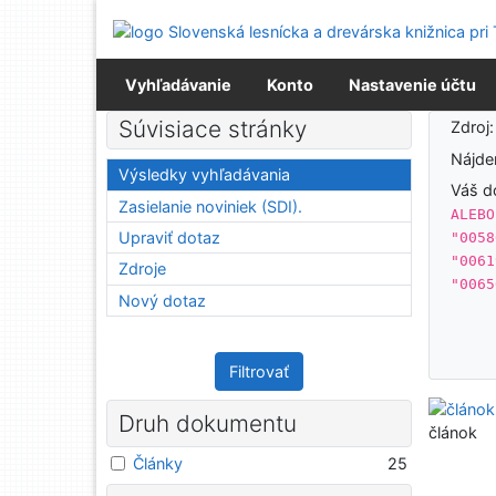
Prejsť na obsah
Prejsť na menu
Prehlásenie o webovej prístupnosti
Vyhľadávanie
Konto
Nastavenie účtu
Výsledky vyhľadávania
Súvisiace stránky
Zdroj
Nájd
Výsledky vyhľadávania
Váš d
Zasielanie noviniek (SDI).
ALEBO
Upraviť dotaz
"0058
"0061
Zdroje
"0065
Nový dotaz
Filtrovať
Druh dokumentu
článok
Články
25