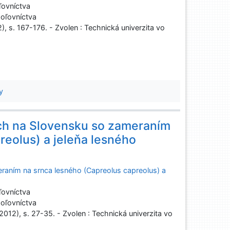
ľovníctva
oľovníctva
2), s. 167-176. - Zvolen : Technická univerzita vo
y
ých na Slovensku so zameraním
reolus) a jeleňa lesného
raním na srnca lesného (Capreolus capreolus) a
ľovníctva
oľovníctva
(2012), s. 27-35. - Zvolen : Technická univerzita vo