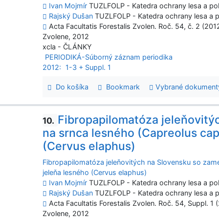
Ivan Mojmír
TUZLFOLP - Katedra ochrany lesa a po
Rajský Dušan
TUZLFOLP - Katedra ochrany lesa a p
Acta Facultatis Forestalis Zvolen. Roč. 54, č. 2 (201
Zvolene, 2012
xcla - ČLÁNKY
PERIODIKÁ-Súborný záznam periodika
2012:
1-3 + Suppl. 1
Do košíka
Bookmark
Vybrané dokument
Fibropapilomatóza jeleňovit
10.
na srnca lesného (Capreolus cap
(Cervus elaphus)
Fibropapilomatóza jeleňovitých na Slovensku so zame
jeleňa lesného (Cervus elaphus)
Ivan Mojmír
TUZLFOLP - Katedra ochrany lesa a po
Rajský Dušan
TUZLFOLP - Katedra ochrany lesa a p
Acta Facultatis Forestalis Zvolen. Roč. 54, Suppl. 1 
Zvolene, 2012