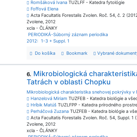
Romšáková Ivana
TUZLFF - Katedra fytológie
Foffová Elena
Acta Facultatis Forestalis Zvolen. Roč. 54, č. 2 (201
Zvolene, 2012
xcla - ČLÁNKY
PERIODIKÁ-Súborný záznam periodika
2012:
1-3 + Suppl. 1
Do košíka
Bookmark
Vybrané dokument
Mikrobiologická charakteristi
6.
Tatrách v oblasti Chopku
Mikrobiologická charakteristika snehovej pokrývky v
Hanzelová Miriam
TUZFEB - Katedra biológie a vše
Hríbik Matúš
TUZLFPP - Katedra prírodného prostr
Perháčová Zuzana
TUZFEB - Katedra biológie a vše
Acta Facultatis Forestalis Zvolen. Roč. 54, Suppl. 1 
Zvolene, 2012
xcla - ČLÁNKY
PERIODIKÁ-Súborný záznam periodika