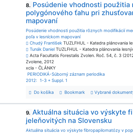
Posúdenie vhodnosti použitia 
8.
polygónového ťahu pri zhusťova
mapovaní
Posúdenie vhodnosti použitia rôznych modifikácií m
poľa v lesníckom mapovaní
Chudý František
TUZLFHUL - Katedra plánovania les
Tunák Daniel
TUZLFHUL - Katedra plánovania lesnýc
Acta Facultatis Forestalis Zvolen. Roč. 54, č. 3 (201
Zvolene, 2012
xcla - ČLÁNKY
PERIODIKÁ-Súborný záznam periodika
2012:
1-3 + Suppl. 1
Do košíka
Bookmark
Vybrané dokument
Aktuálna situácia vo výskyte 
9.
jeleňovitých na Slovensku
Aktuálna situácia vo výskyte fibropapilomatózy v pop