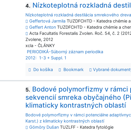
Nízkoteplotná rozkladná desti
4.
Nízkoteplotná rozkladná destilácia smrekového dreva
Geffertová Jarmila
TUZDFCHTD - Katedra chémie a 
Geffert Anton
TUZDFCHTD - Katedra chémie a chem
Acta Facultatis Forestalis Zvolen. Roč. 54, č. 2 (201
Zvolene, 2012
xcla - ČLÁNKY
PERIODIKÁ-Súborný záznam periodika
2012:
1-3 + Suppl. 1
Do košíka
Bookmark
Vybrané dokument
Bodové polymorfizmy v rámci 
5.
sekvencií smreka obyčajného (Pic
klimaticky kontrastných oblastí
Bodové polymorfizmy v rámci potenciálne adaptívnych
Karst.) z klimaticky kontrastných oblastí
Gömöry Dušan
TUZLFF - Katedra fytológie