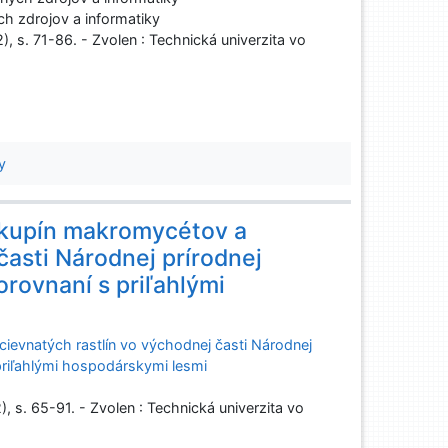
h zdrojov a informatiky
2), s. 71-86. - Zvolen : Technická univerzita vo
y
 skupín makromycétov a
časti Národnej prírodnej
orovnaní s priľahlými
cievnatých rastlín vo východnej časti Národnej
priľahlými hospodárskymi lesmi
), s. 65-91. - Zvolen : Technická univerzita vo