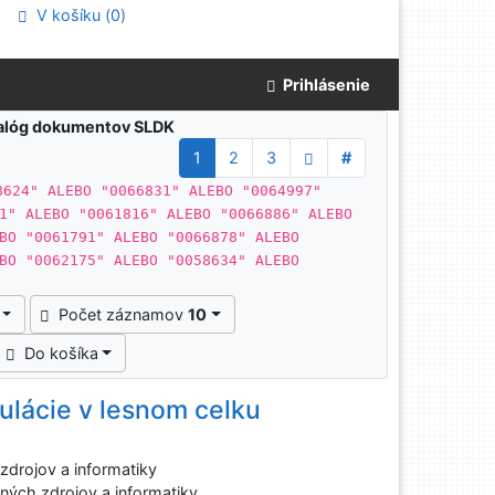
V košíku (
0
)
Prihlásenie
atalóg dokumentov SLDK
1
2
3
#
8624" ALEBO "0066831" ALEBO "0064997"
1" ALEBO "0061816" ALEBO "0066886" ALEBO
BO "0061791" ALEBO "0066878" ALEBO
BO "0062175" ALEBO "0058634" ALEBO
Počet záznamov
10
Do košíka
ulácie v lesnom celku
drojov a informatiky
ých zdrojov a informatiky