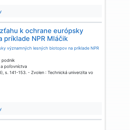
y
vzťahu k ochrane európsky
 príklade NPR Mláčik
psky významných lesných biotopov na príklade NPR
 podnik
a poľovníctva
3), s. 141-153. - Zvolen : Technická univerzita vo
y