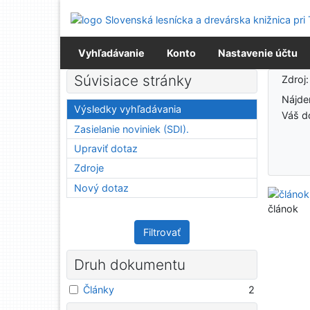
Prejsť na obsah
Prejsť na menu
Prehlásenie o webovej prístupnosti
Vyhľadávanie
Konto
Nastavenie účtu
Výsledky vyhľadávania
Súvisiace stránky
Zdroj
Nájd
Výsledky vyhľadávania
Váš d
Zasielanie noviniek (SDI).
Upraviť dotaz
Zdroje
Nový dotaz
článok
Filtrovať
Druh dokumentu
Články
2