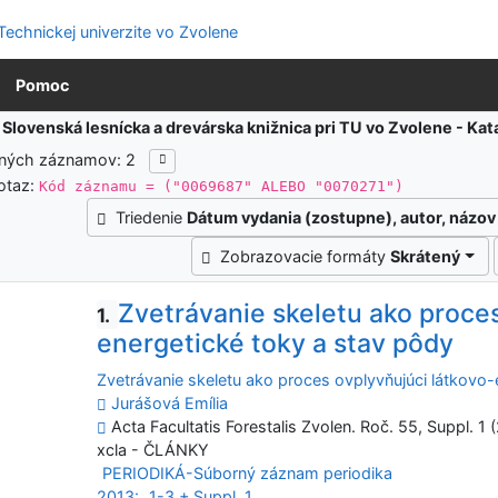
Pomoc
:
Slovenská lesnícka a drevárska knižnica pri TU vo Zvolene - K
ených záznamov: 2
otaz:
Kód záznamu = ("0069687" ALEBO "0070271")
Triedenie
Dátum vydania (zostupne), autor, názov
Zobrazovacie formáty
Skrátený
Zvetrávanie skeletu ako proces
1.
energetické toky a stav pôdy
Zvetrávanie skeletu ako proces ovplyvňujúci látkovo-
Jurášová Emília
Acta Facultatis Forestalis Zvolen. Roč. 55, Suppl. 1 
xcla - ČLÁNKY
PERIODIKÁ-Súborný záznam periodika
2013:
1-3 + Suppl. 1