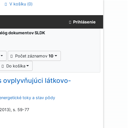
V košíku (
0
)
Prihlásenie
atalóg dokumentov SLDK
Počet záznamov
10
Do košíka
 ovplyvňujúci látkovo-
energetické toky a stav pôdy
(2013), s. 59-77