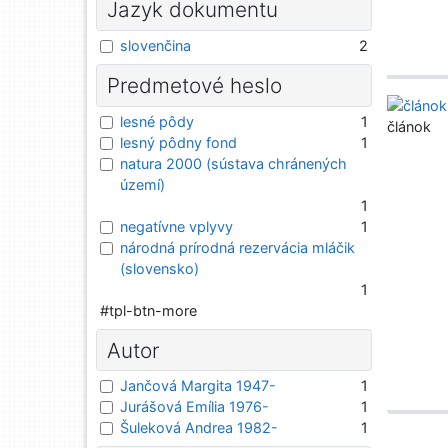
Jazyk dokumentu
slovenčina
2
Predmetové heslo
lesné pôdy
1
článok
lesný pôdny fond
1
natura 2000 (sústava chránených
území)
1
negatívne vplyvy
1
národná prírodná rezervácia mláčik
(slovensko)
1
#tpl-btn-more
Autor
Jančová Margita 1947-
1
Jurášová Emília 1976-
1
Šuleková Andrea 1982-
1