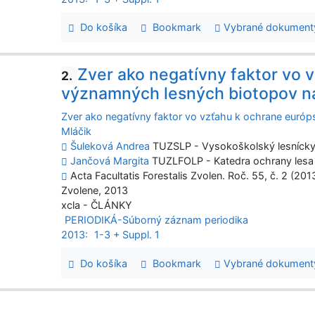
Do košíka
Bookmark
Vybrané dokument
Zver ako negatívny faktor vo 
2.
významných lesných biotopov na
Zver ako negatívny faktor vo vzťahu k ochrane euró
Mláčik
Šuleková Andrea
TUZSLP - Vysokoškolský lesnícky
Jančová Margita
TUZLFOLP - Katedra ochrany lesa 
Acta Facultatis Forestalis Zvolen. Roč. 55, č. 2 (201
Zvolene, 2013
xcla - ČLÁNKY
PERIODIKÁ-Súborný záznam periodika
2013:
1-3 + Suppl. 1
Do košíka
Bookmark
Vybrané dokument