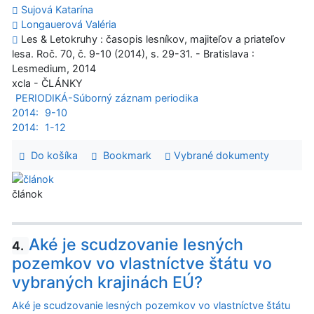
Sujová Katarína
Longauerová Valéria
Les & Letokruhy : časopis lesníkov, majiteľov a priateľov
lesa. Roč. 70, č. 9-10 (2014), s. 29-31. - Bratislava :
Lesmedium, 2014
xcla - ČLÁNKY
PERIODIKÁ-Súborný záznam periodika
2014:
9-10
2014:
1-12
Do košíka
Bookmark
Vybrané dokumenty
článok
Aké je scudzovanie lesných
4.
pozemkov vo vlastníctve štátu vo
vybraných krajinách EÚ?
Aké je scudzovanie lesných pozemkov vo vlastníctve štátu