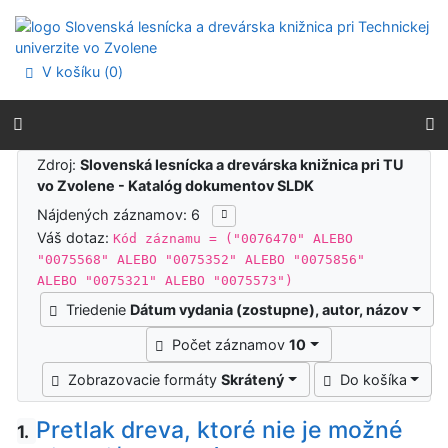
Prejsť na obsah
Prejsť na menu
Prehlásenie o webovej prístupnosti
V košíku (
0
)
Výsledky vyhľadávania
Zdroj:
Slovenská lesnícka a drevárska knižnica pri TU
vo Zvolene - Katalóg dokumentov SLDK
Nájdených záznamov: 6
Váš dotaz:
Kód záznamu = ("0076470" ALEBO
"0075568" ALEBO "0075352" ALEBO "0075856"
ALEBO "0075321" ALEBO "0075573")
Triedenie
Dátum vydania (zostupne), autor, názov
Počet záznamov
10
Zobrazovacie formáty
Skrátený
Do košíka
Pretlak dreva, ktoré nie je možné
1.