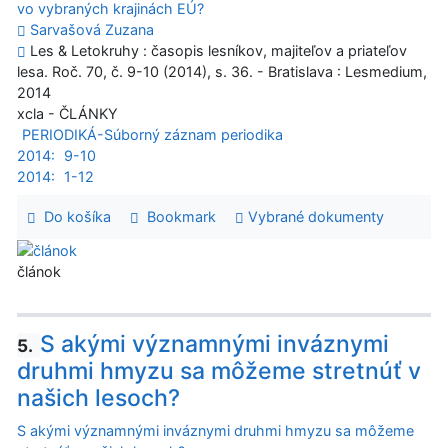
vo vybraných krajinách EÚ?
Sarvašová Zuzana
Les & Letokruhy : časopis lesníkov, majiteľov a priateľov
lesa. Roč. 70, č. 9-10 (2014), s. 36. - Bratislava : Lesmedium,
2014
xcla - ČLÁNKY
PERIODIKÁ-Súborný záznam periodika
2014:
9-10
2014:
1-12
Do košíka
Bookmark
Vybrané dokumenty
článok
S akými významnými inváznymi
5.
druhmi hmyzu sa môžeme stretnúť v
našich lesoch?
S akými významnými inváznymi druhmi hmyzu sa môžeme