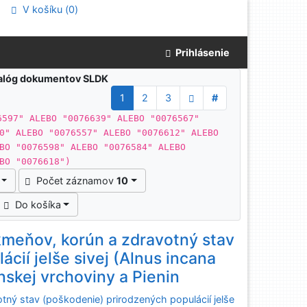
V košíku (
0
)
Prihlásenie
atalóg dokumentov SLDK
1
2
3
#
6597" ALEBO "0076639" ALEBO "0076567"
0" ALEBO "0076557" ALEBO "0076612" ALEBO
BO "0076598" ALEBO "0076584" ALEBO
BO "0076618")
Počet záznamov
10
Do košíka
kmeňov, korún a zdravotný stav
cií jelše sivej (Alnus incana
nskej vrchoviny a Pienin
tný stav (poškodenie) prirodzených populácií jelše