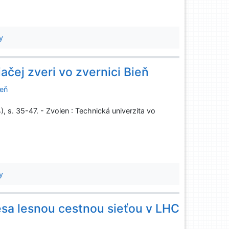
y
ačej zveri vo zvernici Bieň
ieň
), s. 35-47. - Zvolen : Technická univerzita vo
y
esa lesnou cestnou sieťou v LHC