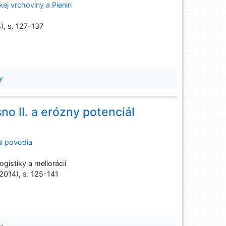
kej vrchoviny a Pienin
4), s. 127-137
y
o II. a erózny potenciál
ál povodia
gistiky a meliorácií
(2014), s. 125-141
y