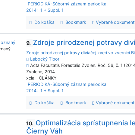
PERIODIKÁ-Súborný záznam periodika
2014:
1 + Suppl. 1
Do košíka
Bookmark
Vybrané dokument
Zdroje prirodzenej potravy divi
9.
znaný
Zdroje prirodzenej potravy diviačej zveri vo zvernici B
Lebocký Tibor
Acta Facultatis Forestalis Zvolen. Roč. 56, č. 1 (2014
Zvolene, 2014
xcla - ČLÁNKY
PERIODIKÁ-Súborný záznam periodika
2014:
1 + Suppl. 1
Do košíka
Bookmark
Vybrané dokument
Optimalizácia sprístupnenia l
10.
Čierny Váh