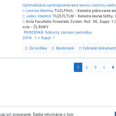
Optimalizácia sprístupnenia lesa lesnou cestnou sieť
Levická Martina
TUZLFHUL - Katedra plánovania les
Juško Vladimír
TUZLFLTLM - Katedra lesnej ťažby, lo
Acta Facultatis Forestalis Zvolen. Roč. 56, Suppl. 1 
xcla - ČLÁNKY
PERIODIKÁ-Súborný záznam periodika
2014:
1 + Suppl. 1
Do košíka
Bookmark
Vybrané dokument
1
2
3
#
ujú ich prezeranie. Ďalšie informácie o tom
Slovenská les