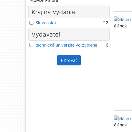
#tpl-btn-more
Krajina vydania
Slovensko
22
článok
Vydavateľ
technická univerzita vo zvolene
6
Filtrovať
článok