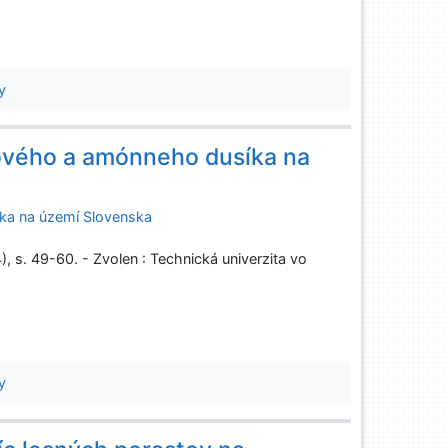
y
tového a amónneho dusíka na
íka na území Slovenska
4), s. 49-60. - Zvolen : Technická univerzita vo
y