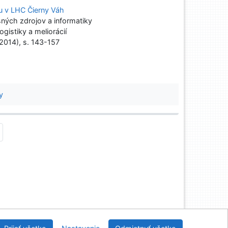
ou v LHC Čierny Váh
ných zdrojov a informatiky
gistiky a meliorácií
(2014), s. 143-157
y
nícka a drevárska knižnica pri Technickej univerzite