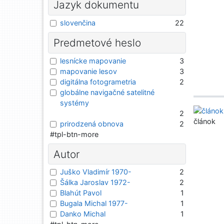
Jazyk dokumentu
slovenčina
22
Predmetové heslo
lesnícke mapovanie
3
mapovanie lesov
3
digitálna fotogrametria
2
globálne navigačné satelitné
systémy
2
článok
prirodzená obnova
2
#tpl-btn-more
Autor
Juško Vladimír 1970-
2
Šálka Jaroslav 1972-
2
Blahút Pavol
1
Bugala Michal 1977-
1
Danko Michal
1