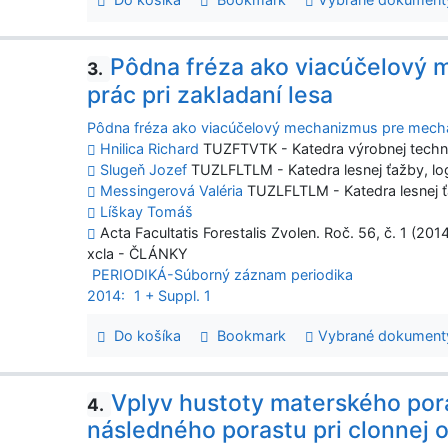
Pôdna fréza ako viacúčelový
3.
prác pri zakladaní lesa
Pôdna fréza ako viacúčelový mechanizmus pre mechan
Hnilica Richard
TUZFTVTK - Katedra výrobnej techn
Slugeň Jozef
TUZLFLTLM - Katedra lesnej ťažby, logi
Messingerová Valéria
TUZLFLTLM - Katedra lesnej ťaž
Líškay Tomáš
Acta Facultatis Forestalis Zvolen. Roč. 56, č. 1 (2014
xcla - ČLÁNKY
PERIODIKÁ-Súborný záznam periodika
2014:
1 + Suppl. 1
Do košíka
Bookmark
Vybrané dokument
Vplyv hustoty materského pora
4.
následného porastu pri clonnej