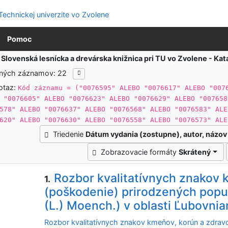
Pomoc
:
Slovenská lesnícka a drevárska knižnica pri TU vo Zvolene - K
ených záznamov: 22
otaz:
Kód záznamu = ("0076595" ALEBO "0076617" ALEBO "007
 "0076605" ALEBO "0076623" ALEBO "0076629" ALEBO "007658
578" ALEBO "0076637" ALEBO "0076568" ALEBO "0076583" ALE
620" ALEBO "0076630" ALEBO "0076558" ALEBO "0076573" ALE
Triedenie
Dátum vydania (zostupne), autor, názov
Zobrazovacie formáty
Skrátený
Rozbor kvalitatívnych znakov 
1.
(poškodenie) prirodzených populá
(L.) Moench.) v oblasti Ľubovnia
Rozbor kvalitatívnych znakov kmeňov, korún a zdravo