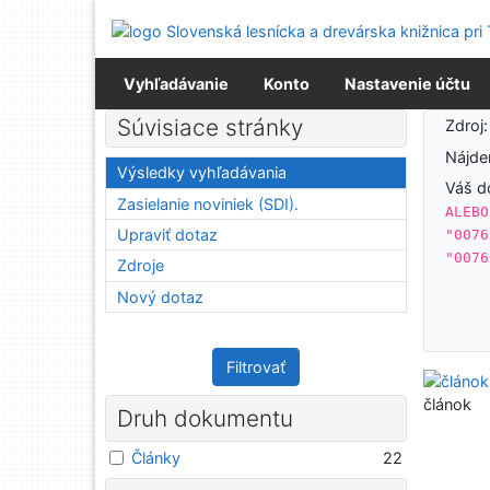
Prejsť na obsah
Prejsť na menu
Prehlásenie o webovej prístupnosti
Vyhľadávanie
Konto
Nastavenie účtu
Výsledky vyhľadávania
Súvisiace stránky
Zdroj
Nájd
Výsledky vyhľadávania
Váš d
Zasielanie noviniek (SDI).
ALEBO
Upraviť dotaz
"0076
"0076
Zdroje
Nový dotaz
Filtrovať
článok
Druh dokumentu
Články
22