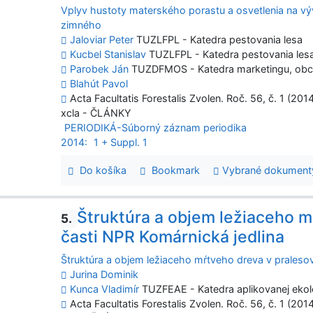
Vplyv hustoty materského porastu a osvetlenia na vý
zimného
Jaloviar Peter
TUZLFPL - Katedra pestovania lesa
Kucbel Stanislav
TUZLFPL - Katedra pestovania les
Parobek Ján
TUZDFMOS - Katedra marketingu, obch
Blahút Pavol
Acta Facultatis Forestalis Zvolen. Roč. 56, č. 1 (2014
xcla - ČLÁNKY
PERIODIKÁ-Súborný záznam periodika
2014:
1 + Suppl. 1
Do košíka
Bookmark
Vybrané dokument
Štruktúra a objem ležiaceho m
5.
časti NPR Komárnická jedlina
Štruktúra a objem ležiaceho mŕtveho dreva v pralesov
Jurina Dominik
Kunca Vladimír
TUZFEAE - Katedra aplikovanej ekol
Acta Facultatis Forestalis Zvolen. Roč. 56, č. 1 (2014