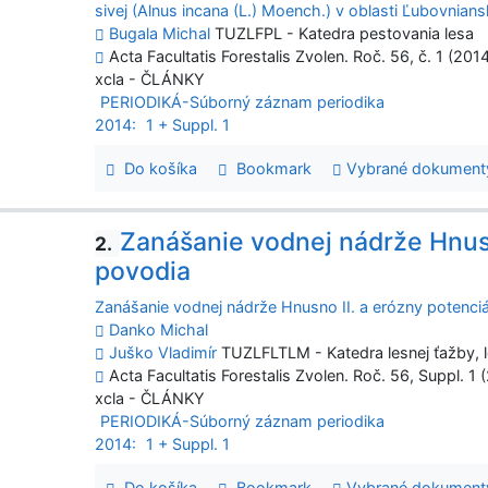
sivej (Alnus incana (L.) Moench.) v oblasti Ľubovnians
Bugala Michal
TUZLFPL - Katedra pestovania lesa
Acta Facultatis Forestalis Zvolen. Roč. 56, č. 1 (201
xcla - ČLÁNKY
PERIODIKÁ-Súborný záznam periodika
2014:
1 + Suppl. 1
Do košíka
Bookmark
Vybrané dokument
Zanášanie vodnej nádrže Hnusn
2.
povodia
Zanášanie vodnej nádrže Hnusno II. a erózny potenci
Danko Michal
Juško Vladimír
TUZLFLTLM - Katedra lesnej ťažby, lo
Acta Facultatis Forestalis Zvolen. Roč. 56, Suppl. 1 
xcla - ČLÁNKY
PERIODIKÁ-Súborný záznam periodika
2014:
1 + Suppl. 1
Do košíka
Bookmark
Vybrané dokument