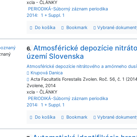
xcla - ČLÁNKY
PERIODIKÁ-Súborný záznam periodika
2014:
1 + Suppl. 1
Do košíka
Bookmark
Vybrané dokument
Atmosférické depozície nitrá
6.
znaný
území Slovenska
Atmosférické depozície nitrátového a amónneho dus
Krupová Danica
Acta Facultatis Forestalis Zvolen. Roč. 56, č. 1 (201
Zvolene, 2014
xcla - ČLÁNKY
PERIODIKÁ-Súborný záznam periodika
2014:
1 + Suppl. 1
Do košíka
Bookmark
Vybrané dokument