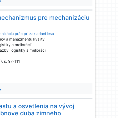
 mechanizmus pre mechanizáciu
izáciu prác pri zakladaní lesa
iky a manažmentu kvality
stiky a meliorácií
by, logistiky a meliorácií
), s. 97-111
y
stu a osvetlenia na vývoj
 obnove duba zimného