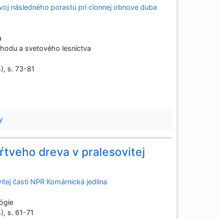
voj následného porastu pri clonnej obnove duba
a
odu a svetového lesníctva
), s. 73-81
y
ŕtveho dreva v pralesovitej
itej časti NPR Komárnická jedlina
ógie
), s. 61-71