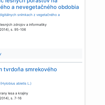
íc lesných porastov na
čného a nevegetačného obdobia
 digitálnych snímkach z vegetačného a
esných zdrojov a informatiky
(2014), s. 95-106
y
ám tvrdoňa smrekového
Hylobius abietis L.)
any lesa a krajiny
(2014), s. 7-16