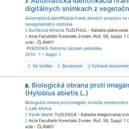
Automatická identifikácia hran
7.
digitálnych snímkach z vegeta
Automatická identifikácia hraníc lesných porastov na
nevegetačného obdobia
Kurčíková Miriama
TUZLFHUL - Katedra plánovania l
Acta Facultatis Forestalis Zvolen. Roč. 56, Suppl. 1 
xcla - ČLÁNKY
PERIODIKÁ-Súborný záznam periodika
2014:
1 + Suppl. 1
Do košíka
Bookmark
Vybrané dokument
Biologická obrana proti imag
8.
(Hylobius abietis L.)
Biologická obrana proti imagám tvrdoňa smrekového (
Lalík Michal
Pavlík Martin
TUZLFIOLK - Katedra integrovanej ochr
Acta Facultatis Forestalis Zvolen. Roč. 56, Suppl. 1 
xcla - ČLÁNKY