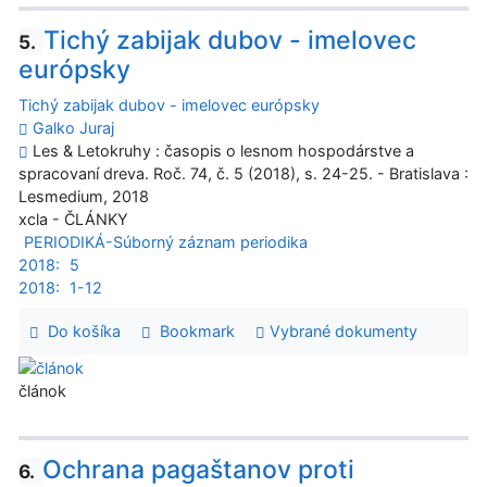
Tichý zabijak dubov - imelovec
5.
európsky
Tichý zabijak dubov - imelovec európsky
Galko Juraj
Les & Letokruhy : časopis o lesnom hospodárstve a
spracovaní dreva. Roč. 74, č. 5 (2018), s. 24-25. - Bratislava :
Lesmedium, 2018
xcla - ČLÁNKY
PERIODIKÁ-Súborný záznam periodika
2018:
5
2018:
1-12
Do košíka
Bookmark
Vybrané dokumenty
článok
Ochrana pagaštanov proti
6.