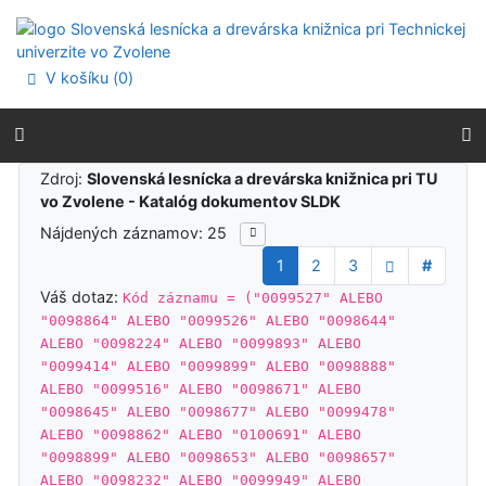
Prejsť na obsah
Prejsť na menu
Prehlásenie o webovej prístupnosti
V košíku (
0
)
Výsledky vyhľadávania
Zdroj:
Slovenská lesnícka a drevárska knižnica pri TU
vo Zvolene - Katalóg dokumentov SLDK
Nájdených záznamov: 25
1
2
3
#
Váš dotaz:
Kód záznamu = ("0099527" ALEBO
"0098864" ALEBO "0099526" ALEBO "0098644"
ALEBO "0098224" ALEBO "0099893" ALEBO
"0099414" ALEBO "0099899" ALEBO "0098888"
ALEBO "0099516" ALEBO "0098671" ALEBO
"0098645" ALEBO "0098677" ALEBO "0099478"
ALEBO "0098862" ALEBO "0100691" ALEBO
"0098899" ALEBO "0098653" ALEBO "0098657"
ALEBO "0098232" ALEBO "0099949" ALEBO