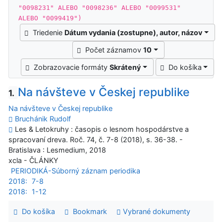
"0098231" ALEBO "0098236" ALEBO "0099531"
ALEBO "0099419")
Triedenie
Dátum vydania (zostupne), autor, názov
Počet záznamov
10
Zobrazovacie formáty
Skrátený
Do košíka
Na návšteve v Českej republike
1.
Na návšteve v Českej republike
Bruchánik Rudolf
Les & Letokruhy : časopis o lesnom hospodárstve a
spracovaní dreva. Roč. 74, č. 7-8 (2018), s. 36-38. -
Bratislava : Lesmedium, 2018
xcla - ČLÁNKY
PERIODIKÁ-Súborný záznam periodika
2018:
7-8
2018:
1-12
Do košíka
Bookmark
Vybrané dokumenty