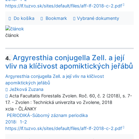
https://lf.tuzvo.sk/sites/default/files/aff-lf-2018-c-2.pdf
Do košíka
Bookmark
Vybrané dokumenty
článok
Argyresthia conjugella Zell. a její
4.
vliv na klíčivost apomiktických jeřábů
Argyresthia conjugella Zell. a její vliv na klíčivost
apomiktických jeřábů
Ježková Zuzana
Acta Facultatis Forestalis Zvolen. Roč. 60, č. 2 (2018), s. 7-
17. - Zvolen : Technická univerzita vo Zvolene, 2018
xcla - ČLÁNKY
PERIODIKÁ-Súborný záznam periodika
2018:
1-2
https://lf.tuzvo.sk/sites/default/files/aff-lf-2018-c-2.pdf