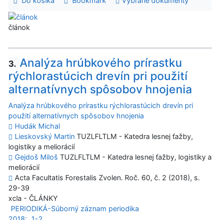
Do košíka
Bookmark
Vybrané dokumenty
článok
Analýza hrúbkového prírastku
3.
rýchlorastúcich drevín pri použití
alternatívnych spôsobov hnojenia
Analýza hrúbkového prírastku rýchlorastúcich drevín pri
použití alternatívnych spôsobov hnojenia
Hudák Michal
Lieskovský Martin
TUZLFLTLM - Katedra lesnej ťažby,
logistiky a meliorácií
Gejdoš Miloš
TUZLFLTLM - Katedra lesnej ťažby, logistiky a
meliorácií
Acta Facultatis Forestalis Zvolen. Roč. 60, č. 2 (2018), s.
29-39
xcla - ČLÁNKY
PERIODIKÁ-Súborný záznam periodika
2018:
1-2