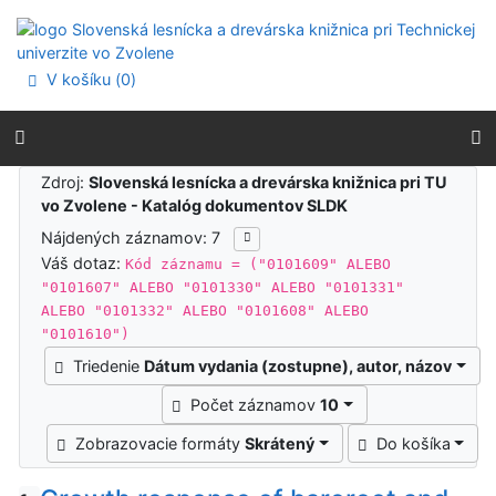
Prejsť na obsah
Prejsť na menu
Prehlásenie o webovej prístupnosti
V košíku (
0
)
Výsledky vyhľadávania
Zdroj:
Slovenská lesnícka a drevárska knižnica pri TU
vo Zvolene - Katalóg dokumentov SLDK
Nájdených záznamov: 7
Váš dotaz:
Kód záznamu = ("0101609" ALEBO
"0101607" ALEBO "0101330" ALEBO "0101331"
ALEBO "0101332" ALEBO "0101608" ALEBO
"0101610")
Triedenie
Dátum vydania (zostupne), autor, názov
Počet záznamov
10
Zobrazovacie formáty
Skrátený
Do košíka