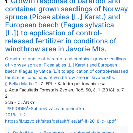
Growth response of bareroot and
1.
container grown seedlings of Norway
spruce (Picea abies [L.] Karst.) and
European beech (Fagus sylvatica
[L.]) to application of control-
released fertilizer in conditions of
windthrow area in Javorie Mts.
Growth response of bareroot and container grown seedlings
of Norway spruce (Picea abies [L.] Karst.) and European
beech (Fagus sylvatica [L.]) to application of control-released
fertilizer in conditions of windthrow area in Javorie Mts.
Belko Martin
TUZLFPL - Katedra pestovania lesa
Acta Facultatis Forestalis Zvolen. Roč. 60, č. 1 (2018), s. 7-
21
xcla - ČLÁNKY
PERIODIKÁ-Súborný záznam periodika
2018:
1-2
https://lf.tuzvo.sk/sites/default/files/aff-lf-2018-c-1.pdf
Do košíka
Bookmark
Vybrané dokumenty