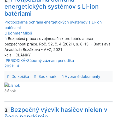
energetických systémov s Li-ion
batériami
Protipožiarna ochrana energetických systémov s Li-ion
batériami
Böhmer Miloš
Bezpečná práca : dvojmesačník pre teóriu a prax
bezpečnosti práce. Roč. 52, č. 4 (2021), s. 8-13. - Bratislava :
Anastázia Bezáková - A+Z, 2021
xcla - ČLÁNKY
PERIODIKÁ-Súborný záznam periodika
2021:
4
Do košíka
Bookmark
Vybrané dokumenty
článok
Bezpečný výcvik hasičov nielen v
3.
čase pandémie