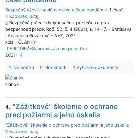
Bezpečný výcvik hasičov nielen v čase pandémie
. 1. časť
Kopúnek Juraj
Bezpečná práca : dvojmesačník pre teóriu a prax
bezpečnosti práce. Roč. 52, č. 4 (2021), s. 14-17. - Bratislava
: Anastázia Bezáková - A+Z, 2021
xcla - ČLÁNKY
PERIODIKÁ-Súborný záznam periodika
2021:
4
Do košíka
Bookmark
Vybrané dokumenty
článok
"Zážitkové" školenie o ochrane
4.
pred požiarmi a jeho úskalia
"Zážitkové" školenie o ochrane pred požiarmi a jeho úskalia
Kopúnek Juraj
Bezpečná práca : dvojmesačník pre teóriu a prax