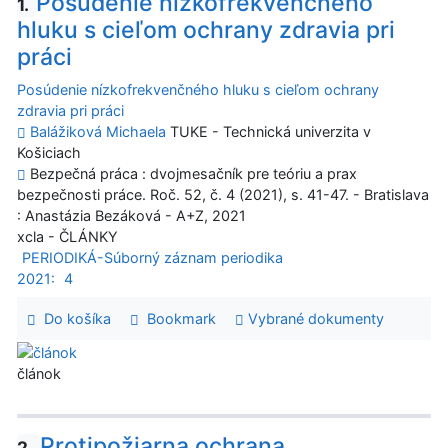
Posúdenie nízkofrekvenčného
1.
hluku s cieľom ochrany zdravia pri
práci
Posúdenie nízkofrekvenčného hluku s cieľom ochrany
zdravia pri práci
Balážiková Michaela
TUKE - Technická univerzita v
Košiciach
Bezpečná práca : dvojmesačník pre teóriu a prax
bezpečnosti práce. Roč. 52, č. 4 (2021), s. 41-47. - Bratislava
: Anastázia Bezáková - A+Z, 2021
xcla - ČLÁNKY
PERIODIKÁ-Súborný záznam periodika
2021:
4
Do košíka
Bookmark
Vybrané dokumenty
článok
Protipožiarna ochrana
2.