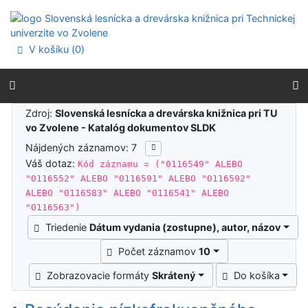
Prejsť na obsah
Prejsť na menu
Prehlásenie o webovej prístupnosti
V košíku (
0
)
Výsledky vyhľadávania
Zdroj:
Slovenská lesnícka a drevárska knižnica pri TU
vo Zvolene - Katalóg dokumentov SLDK
Nájdených záznamov: 7
Váš dotaz:
Kód záznamu = ("0116549" ALEBO
"0116552" ALEBO "0116591" ALEBO "0116592"
ALEBO "0116583" ALEBO "0116541" ALEBO
"0116563")
Triedenie
Dátum vydania (zostupne), autor, názov
Počet záznamov
10
Zobrazovacie formáty
Skrátený
Do košíka