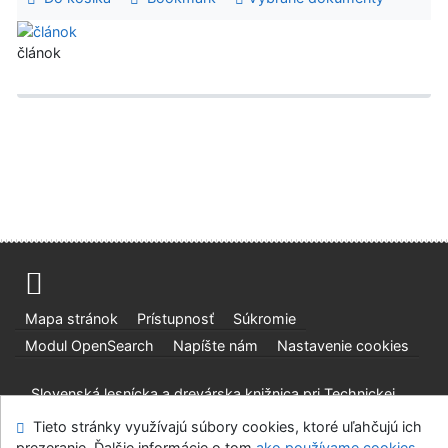
článok
Mapa stránok
Prístupnosť
Súkromie
Modul OpenSearch
Napíšte nám
Nastavenie cookies
Slovenská lesnícka a drevárska knižnica pri Technickej
univerzite vo Zvolene
Tieto stránky využívajú súbory cookies, ktoré uľahčujú ich
©1993-2026
IPAC
v.4.8.63a
-
Cosmotron Slovakia, s.r.o.
prezeranie. Ďalšie informácie o tom
ako používame cookies
.