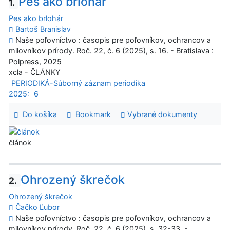
Pes ako brlohár
1.
Pes ako brlohár
Bartoš Branislav
Naše poľovníctvo : časopis pre poľovníkov, ochrancov a
milovníkov prírody. Roč. 22, č. 6 (2025), s. 16. - Bratislava :
Polpress, 2025
xcla - ČLÁNKY
PERIODIKÁ-Súborný záznam periodika
2025:
6
Do košíka
Bookmark
Vybrané dokumenty
článok
Ohrozený škrečok
2.
Ohrozený škrečok
Čačko Ľubor
Naše poľovníctvo : časopis pre poľovníkov, ochrancov a
milovníkov prírody. Roč. 22, č. 6 (2025), s. 32-33. -