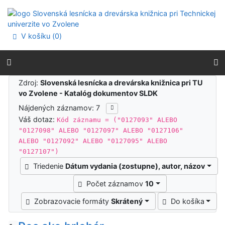
Prejsť na obsah
Prejsť na menu
Prehlásenie o webovej prístupnosti
V košíku (
0
)
Výsledky vyhľadávania
Zdroj:
Slovenská lesnícka a drevárska knižnica pri TU
vo Zvolene - Katalóg dokumentov SLDK
Nájdených záznamov: 7
Váš dotaz:
Kód záznamu = ("0127093" ALEBO
"0127098" ALEBO "0127097" ALEBO "0127106"
ALEBO "0127092" ALEBO "0127095" ALEBO
"0127107")
Triedenie
Dátum vydania (zostupne), autor, názov
Počet záznamov
10
Zobrazovacie formáty
Skrátený
Do košíka