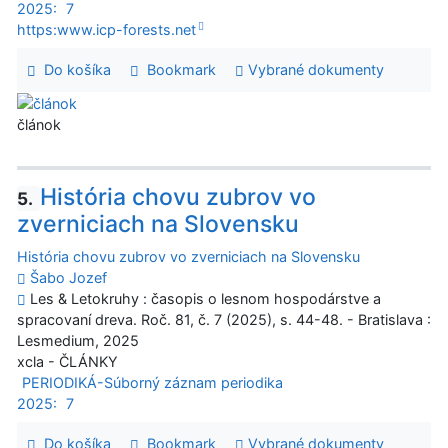
2025:
7
https:www.icp-forests.net
Do košíka
Bookmark
Vybrané dokumenty
článok
História chovu zubrov vo
5.
zverniciach na Slovensku
História chovu zubrov vo zverniciach na Slovensku
Šabo Jozef
Les & Letokruhy : časopis o lesnom hospodárstve a
spracovaní dreva. Roč. 81, č. 7 (2025), s. 44-48. - Bratislava :
Lesmedium, 2025
xcla - ČLÁNKY
PERIODIKÁ-Súborný záznam periodika
2025:
7
Do košíka
Bookmark
Vybrané dokumenty