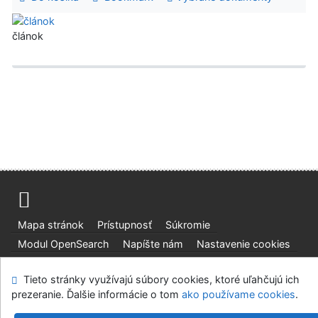
článok
Mapa stránok
Prístupnosť
Súkromie
Modul OpenSearch
Napíšte nám
Nastavenie cookies
Slovenská lesnícka a drevárska knižnica pri Technickej
Tieto stránky využívajú súbory cookies, ktoré uľahčujú ich
univerzite vo Zvolene
prezeranie. Ďalšie informácie o tom
ako používame cookies
.
©1993-2026
IPAC
v.4.8.63a
-
Cosmotron Slovakia, s.r.o.