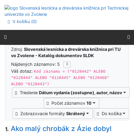
Prejsť na obsah
Prejsť na menu
Prehlásenie o webovej prístupnosti
V košíku (
0
)
Výsledky vyhľadávania
Zdroj:
Slovenská lesnícka a drevárska knižnica pri TU
vo Zvolene - Katalóg dokumentov SLDK
Nájdených záznamov: 5
Váš dotaz:
Kód záznamu = ("0128442" ALEBO
"0128444" ALEBO "0128445" ALEBO "0128468"
ALEBO "0128443")
Triedenie
Dátum vydania (zostupne), autor, názov
Počet záznamov
10
Zobrazovacie formáty
Skrátený
Do košíka
Ako malý chrobák z Ázie dobyl
1.