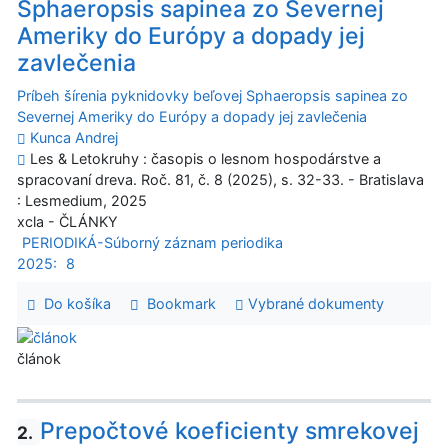
Sphaeropsis sapinea zo Severnej
Ameriky do Európy a dopady jej
zavlečenia
Príbeh šírenia pyknidovky beľovej Sphaeropsis sapinea zo
Severnej Ameriky do Európy a dopady jej zavlečenia
Kunca Andrej
Les & Letokruhy : časopis o lesnom hospodárstve a
spracovaní dreva. Roč. 81, č. 8 (2025), s. 32-33. - Bratislava
: Lesmedium, 2025
xcla - ČLÁNKY
PERIODIKÁ-Súborný záznam periodika
2025:
8
Do košíka
Bookmark
Vybrané dokumenty
článok
Prepočtové koeficienty smrekovej
2.