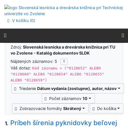
Prejsť na obsah
Prejsť na menu
Prehlásenie o webovej prístupnosti
V košíku (
0
)
Výsledky vyhľadávania
Zdroj:
Slovenská lesnícka a drevárska knižnica pri TU
vo Zvolene - Katalóg dokumentov SLDK
Nájdených záznamov: 5
Váš dotaz:
Kód záznamu = ("0128652" ALEBO
"0128660" ALEBO "0128654" ALEBO "0128655"
ALEBO "0128659")
Triedenie
Dátum vydania (zostupne), autor, názov
Počet záznamov
10
Zobrazovacie formáty
Skrátený
Do košíka
Príbeh šírenia pyknidovky beľovej
1.