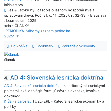
inžinierstva
Les & Letokruhy : časopis o lesnom hospodárstve a
spracovaní dreva. Roč. 81, č. 11 (2025), s. 32-33. - Bratislava
: Lesmedium, 2025
xcla - ČLÁNKY
PERIODIKÁ-Súborný záznam periodika
2025:
11
Do košíka
Bookmark
Vybrané dokumenty
článok
AD 4: Slovenská lesnícka doktrína
4.
AD 4: Slovenská lesnícka doktrína
: za odbornými lesníckymi
pojmami: aké ideológie formujú návrh slovenskej lesníckej
doktríny?
Šálka Jaroslav
TUZLFERL - Katedra lesníckej ekonomiky a
politiky