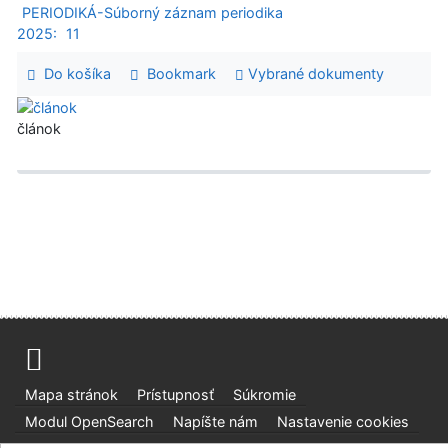
PERIODIKÁ-Súborný záznam periodika
2025:
11
Do košíka
Bookmark
Vybrané dokumenty
článok
Mapa stránok
Prístupnosť
Súkromie
Modul OpenSearch
Napíšte nám
Nastavenie cookies