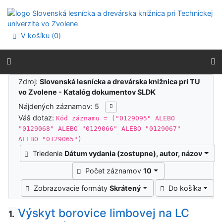
Prejsť na obsah
Prejsť na menu
Prehlásenie o webovej prístupnosti
V košíku (
0
)
Výsledky vyhľadávania
Zdroj:
Slovenská lesnícka a drevárska knižnica pri TU
vo Zvolene - Katalóg dokumentov SLDK
Nájdených záznamov: 5
Váš dotaz:
Kód záznamu = ("0129095" ALEBO
"0129068" ALEBO "0129066" ALEBO "0129067"
ALEBO "0129065")
Triedenie
Dátum vydania (zostupne), autor, názov
Počet záznamov
10
Zobrazovacie formáty
Skrátený
Do košíka
Výskyt borovice limbovej na LC
1.