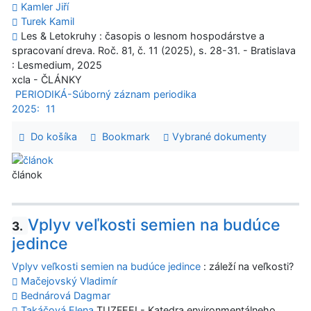
Kamler Jiří
Turek Kamil
Les & Letokruhy : časopis o lesnom hospodárstve a
spracovaní dreva. Roč. 81, č. 11 (2025), s. 28-31. - Bratislava
: Lesmedium, 2025
xcla - ČLÁNKY
PERIODIKÁ-Súborný záznam periodika
2025:
11
Do košíka
Bookmark
Vybrané dokumenty
článok
Vplyv veľkosti semien na budúce
3.
jedince
Vplyv veľkosti semien na budúce jedince
: záleží na veľkosti?
Mačejovský Vladimír
Bednárová Dagmar
Takáčová Elena
TUZFEEI - Katedra environmentálneho