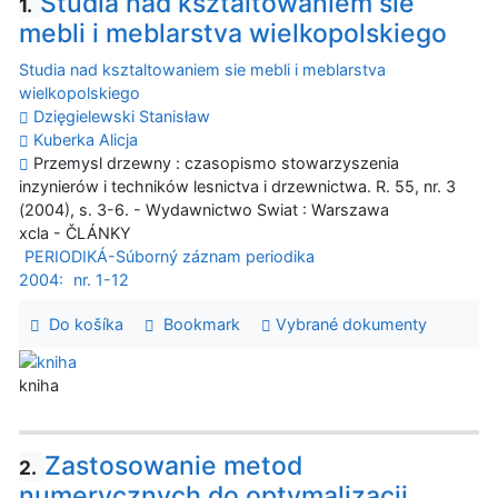
Studia nad ksztaltowaniem sie
1.
mebli i meblarstva wielkopolskiego
Studia nad ksztaltowaniem sie mebli i meblarstva
wielkopolskiego
Dzięgielewski Stanisław
Kuberka Alicja
Przemysl drzewny : czasopismo stowarzyszenia
inzynierów i techników lesnictva i drzewnictwa. R. 55, nr. 3
(2004), s. 3-6. - Wydawnictwo Swiat : Warszawa
xcla - ČLÁNKY
PERIODIKÁ-Súborný záznam periodika
2004:
nr. 1-12
Do košíka
Bookmark
Vybrané dokumenty
kniha
Zastosowanie metod
2.
numerycznych do optymalizacji