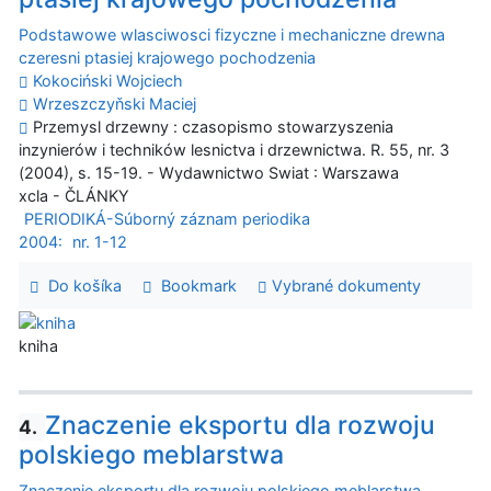
Podstawowe wlasciwosci fizyczne i mechaniczne drewna
czeresni ptasiej krajowego pochodzenia
Kokociński Wojciech
Wrzeszczyňski Maciej
Przemysl drzewny : czasopismo stowarzyszenia
inzynierów i techników lesnictva i drzewnictwa. R. 55, nr. 3
(2004), s. 15-19. - Wydawnictwo Swiat : Warszawa
xcla - ČLÁNKY
PERIODIKÁ-Súborný záznam periodika
2004:
nr. 1-12
Do košíka
Bookmark
Vybrané dokumenty
kniha
Znaczenie eksportu dla rozwoju
4.
polskiego meblarstwa
Znaczenie eksportu dla rozwoju polskiego meblarstwa