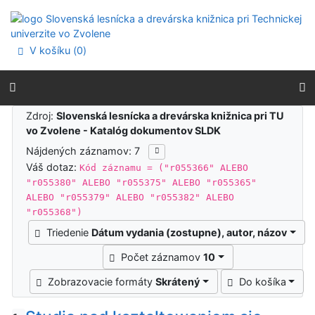
Prejsť na obsah
Prejsť na menu
Prehlásenie o webovej prístupnosti
V košíku (
0
)
Výsledky vyhľadávania
Zdroj:
Slovenská lesnícka a drevárska knižnica pri TU
vo Zvolene - Katalóg dokumentov SLDK
Nájdených záznamov: 7
Váš dotaz:
Kód záznamu = ("r055366" ALEBO
"r055380" ALEBO "r055375" ALEBO "r055365"
ALEBO "r055379" ALEBO "r055382" ALEBO
"r055368")
Triedenie
Dátum vydania (zostupne), autor, názov
Počet záznamov
10
Zobrazovacie formáty
Skrátený
Do košíka