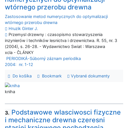
wtórnego przerobu drewna
Zastosowanie metod numerycznych do optymalizacji
wtórnego przerobu drewna
Hruzik Ginter J.
Przemysl drzewny : czasopismo stowarzyszenia
inzynierów i techników lesnictva i drzewnictwa. R. 55, nr. 3
(2004), s. 26-28. - Wydawnictwo Swiat : Warszawa
xcla - ČLÁNKY
PERIODIKÁ-Súborný záznam periodika
2004:
nr. 1-12
Do košíka
Bookmark
Vybrané dokumenty
kniha
Podstawowe wlasciwosci fizyczne
3.
i mechaniczne drewna czeresni
ptasiej krajowego pochodzenia