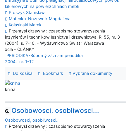
Emulsyjne srodki do pielegnacji nitrocelulozowych powlok
lakierowych na powierzchniach mebli
Proszyk Stanisław
Mateńko-Nożewnik Magdalena
Kolasinski Marek
Przemysl drzewny : czasopismo stowarzyszenia
inzynierów i techników lesnictva i drzewnictwa. R. 55, nr. 3
(2004), s. 7-10. - Wydawnictwo Swiat : Warszawa
xcla - ČLÁNKY
PERIODIKÁ-Súborný záznam periodika
2004:
nr. 1-12
Do košíka
Bookmark
Vybrané dokumenty
kniha
Osobowosci, osobliwosci...
6.
Osobowosci, osobliwosci...
Przemysl drzewny : czasopismo stowarzyszenia