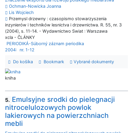
Ochman-Nowicka Joanna
Lis Wojciech
Przemysl drzewny : czasopismo stowarzyszenia
inzynierów i techników lesnictva i drzewnictwa. R. 55, nr. 3
(2004), s. 11-14. - Wydawnictwo Swiat : Warszawa
xcla - ČLÁNKY
PERIODIKÁ-Súborný záznam periodika
2004:
nr. 1-12
Do košíka
Bookmark
Vybrané dokumenty
kniha
Emulsyjne srodki do pielegnacji
5.
nitrocelulozowych powlok
lakierowych na powierzchniach
mebli