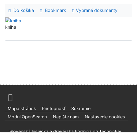
Do košíka
Bookmark
Vybrané dokumenty
kniha
Mapa stránok
Prístupnosť
Súkromie
Modul OpenSearch
Napíšte nám
Nastavenie cookies
Slovenská lesnícka a drevárska knižnica pri Technickej