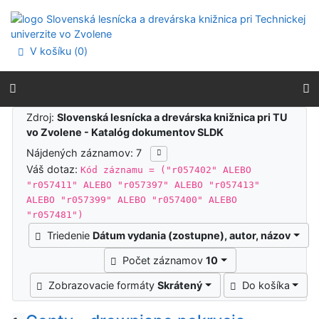
Prejsť na obsah
Prejsť na menu
Prehlásenie o webovej prístupnosti
V košíku (
0
)
Výsledky vyhľadávania
Zdroj:
Slovenská lesnícka a drevárska knižnica pri TU
vo Zvolene - Katalóg dokumentov SLDK
Nájdených záznamov: 7
Váš dotaz:
Kód záznamu = ("r057402" ALEBO
"r057411" ALEBO "r057397" ALEBO "r057413"
ALEBO "r057399" ALEBO "r057400" ALEBO
"r057481")
Triedenie
Dátum vydania (zostupne), autor, názov
Počet záznamov
10
Zobrazovacie formáty
Skrátený
Do košíka