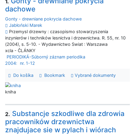
Gonty - drewniane pokrycia
1.
dachowe
Gonty - drewniane pokrycia dachowe
Jabłoński Marek
Przemysl drzewny : czasopismo stowarzyszenia
inzynierów i techników lesnictva i drzewnictwa. R. 55, nr. 10
(2004), s. 5-10. - Wydawnictwo Swiat : Warszawa
xcla - ČLÁNKY
PERIODIKÁ-Súborný záznam periodika
2004:
nr. 1-12
Do košíka
Bookmark
Vybrané dokumenty
kniha
Substancje szkodliwe dla zdrowia
2.
pracowników drzewnictwa
znajdujace sie w pylach i wiórach