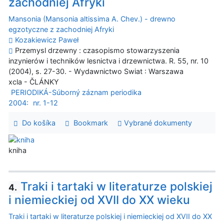
zachodniej Afryki
Mansonia (Mansonia altissima A. Chev.) - drewno
egzotyczne z zachodniej Afryki
Kozakiewicz Paweł
Przemysl drzewny : czasopismo stowarzyszenia
inzynierów i techników lesnictva i drzewnictwa. R. 55, nr. 10
(2004), s. 27-30. - Wydawnictwo Swiat : Warszawa
xcla - ČLÁNKY
PERIODIKÁ-Súborný záznam periodika
2004:
nr. 1-12
Do košíka
Bookmark
Vybrané dokumenty
kniha
Traki i tartaki w literaturze polskiej
4.
i niemieckiej od XVII do XX wieku
Traki i tartaki w literaturze polskiej i niemieckiej od XVII do XX