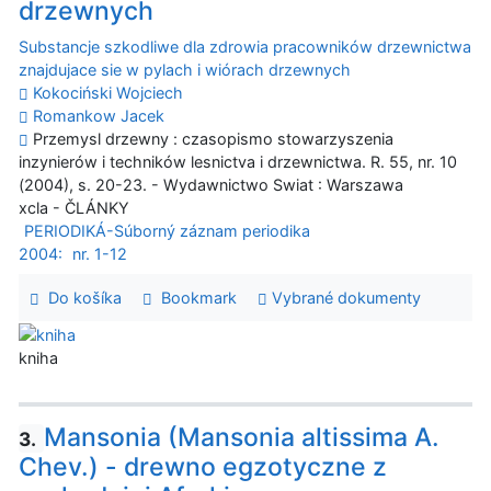
drzewnych
Substancje szkodliwe dla zdrowia pracowników drzewnictwa
znajdujace sie w pylach i wiórach drzewnych
Kokociński Wojciech
Romankow Jacek
Przemysl drzewny : czasopismo stowarzyszenia
inzynierów i techników lesnictva i drzewnictwa. R. 55, nr. 10
(2004), s. 20-23. - Wydawnictwo Swiat : Warszawa
xcla - ČLÁNKY
PERIODIKÁ-Súborný záznam periodika
2004:
nr. 1-12
Do košíka
Bookmark
Vybrané dokumenty
kniha
Mansonia (Mansonia altissima A.
3.
Chev.) - drewno egzotyczne z