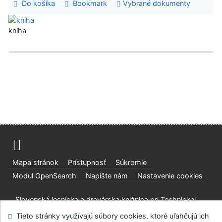
Do košíka
Bookmark
Vybrané dokumenty
kniha
Mapa stránok
Prístupnosť
Súkromie
Modul OpenSearch
Napíšte nám
Nastavenie cookies
Slovenská lesnícka a drevárska knižnica pri Technickej
univerzite vo Zvolene
Tieto stránky využívajú súbory cookies, ktoré uľahčujú ich