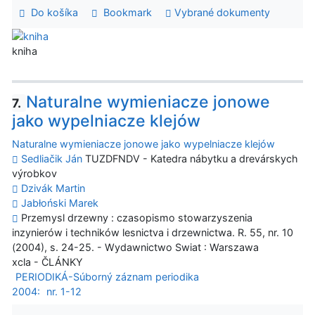
Do košíka
Bookmark
Vybrané dokumenty
kniha
Naturalne wymieniacze jonowe
7.
jako wypelniacze klejów
Naturalne wymieniacze jonowe jako wypelniacze klejów
Sedliačik Ján
TUZDFNDV - Katedra nábytku a drevárskych
výrobkov
Dzivák Martin
Jabłoński Marek
Przemysl drzewny : czasopismo stowarzyszenia
inzynierów i techników lesnictva i drzewnictwa. R. 55, nr. 10
(2004), s. 24-25. - Wydawnictwo Swiat : Warszawa
xcla - ČLÁNKY
PERIODIKÁ-Súborný záznam periodika
2004:
nr. 1-12