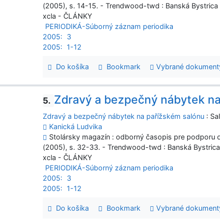
(2005), s. 14-15. - Trendwood-twd : Banská Bystrica
xcla - ČLÁNKY
PERIODIKÁ-Súborný záznam periodika
2005:
3
2005:
1-12
Do košíka
Bookmark
Vybrané dokument
Zdravý a bezpečný nábytek na
5.
Zdravý a bezpečný nábytek na pařížském salónu
: Sa
Kanická Ludvika
Stolársky magazín : odborný časopis pre podporu dr
(2005), s. 32-33. - Trendwood-twd : Banská Bystric
xcla - ČLÁNKY
PERIODIKÁ-Súborný záznam periodika
2005:
3
2005:
1-12
Do košíka
Bookmark
Vybrané dokument