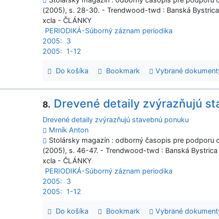
(2005), s. 28-30. - Trendwood-twd : Banská Bystric
xcla - ČLÁNKY
PERIODIKÁ-Súborný záznam periodika
2005:
3
2005:
1-12
Do košíka
Bookmark
Vybrané dokument
Drevené detaily zvýrazňujú s
8.
Drevené detaily zvýrazňujú stavebnú ponuku
Mrník Anton
Stolársky magazín : odborný časopis pre podporu dr
(2005), s. 46-47. - Trendwood-twd : Banská Bystrica
xcla - ČLÁNKY
PERIODIKÁ-Súborný záznam periodika
2005:
3
2005:
1-12
Do košíka
Bookmark
Vybrané dokument