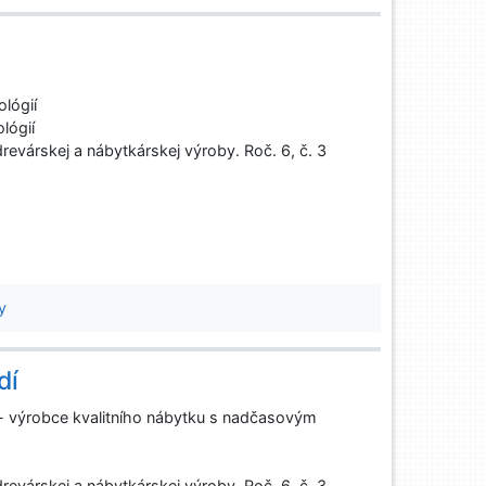
lógií
lógií
evárskej a nábytkárskej výroby. Roč. 6, č. 3
y
dí
- výrobce kvalitního nábytku s nadčasovým
evárskej a nábytkárskej výroby. Roč. 6, č. 3