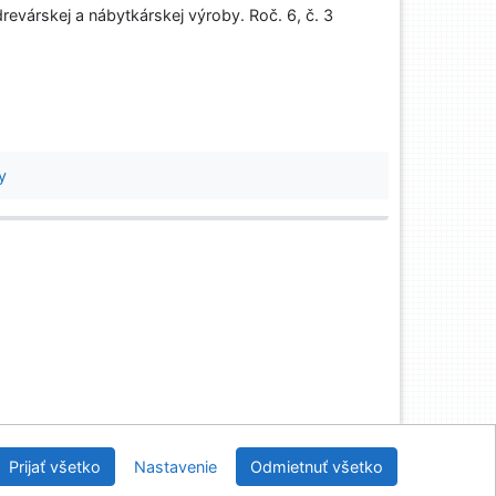
evárskej a nábytkárskej výroby. Roč. 6, č. 3
a
y
nícka a drevárska knižnica pri Technickej univerzite
Prijať všetko
Nastavenie
Odmietnuť všetko
vo Zvolene