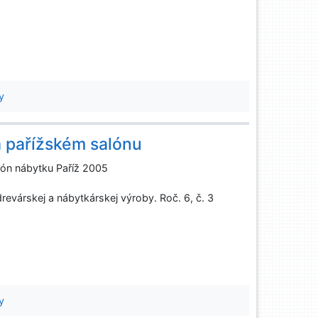
y
 pařížském salónu
lón nábytku Paříž 2005
evárskej a nábytkárskej výroby. Roč. 6, č. 3
a
y