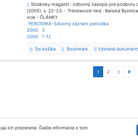
Stolársky magazín : odborný časopis pre podporu dr
(2005), s. 22-23. - Trendwood-twd : Banská Bystric
xcla - ČLÁNKY
PERIODIKÁ-Súborný záznam periodika
2005:
3
2005:
1-12
Do košíka
Bookmark
Vybrané dokument
1
2
#
ujú ich prezeranie. Ďalšie informácie o tom
Slovenská les
tupnosť
Súkromie
Modul OpenSearch