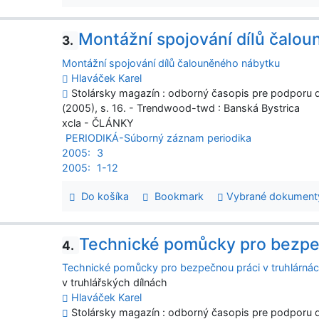
Montážní spojování dílů čalo
3.
Montážní spojování dílů čalouněného nábytku
Hlaváček Karel
Stolársky magazín : odborný časopis pre podporu dr
(2005), s. 16. - Trendwood-twd : Banská Bystrica
xcla - ČLÁNKY
PERIODIKÁ-Súborný záznam periodika
2005:
3
2005:
1-12
Do košíka
Bookmark
Vybrané dokument
Technické pomůcky pro bezpeč
4.
Technické pomůcky pro bezpečnou práci v truhlárná
v truhlářských dílnách
Hlaváček Karel
Stolársky magazín : odborný časopis pre podporu dr