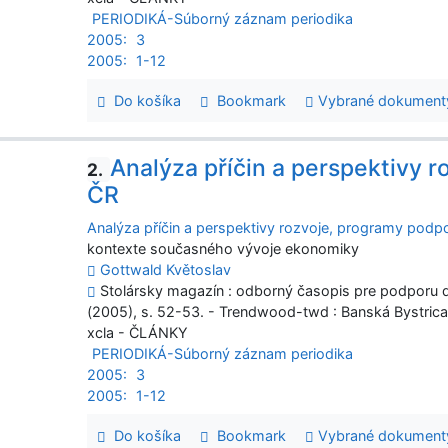
PERIODIKÁ-Súborný záznam periodika
2005:
3
2005:
1-12
Do košíka
Bookmark
Vybrané dokument
Analýza příčin a perspektivy
2.
ČR
Analýza příčin a perspektivy rozvoje, programy pod
kontexte současného vývoje ekonomiky
Gottwald Květoslav
Stolársky magazín : odborný časopis pre podporu dr
(2005), s. 52-53. - Trendwood-twd : Banská Bystric
xcla - ČLÁNKY
PERIODIKÁ-Súborný záznam periodika
2005:
3
2005:
1-12
Do košíka
Bookmark
Vybrané dokument