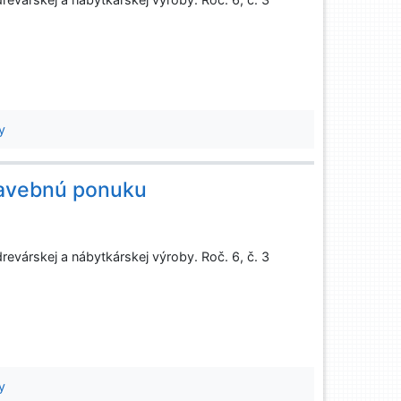
a
y
tavebnú ponuku
evárskej a nábytkárskej výroby. Roč. 6, č. 3
y