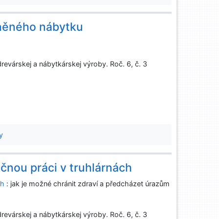
uněného nábytku
evárskej a nábytkárskej výroby. Roč. 6, č. 3
y
nou práci v truhlárnách
ch
: jak je možné chránit zdraví a předcházet úrazům
evárskej a nábytkárskej výroby. Roč. 6, č. 3