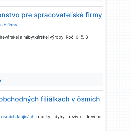
nstvo pre spracovateľské firmy
ské firmy
evárskej a nábytkárskej výroby. Roč. 6, č. 3
y
obchodných filiálkach v ôsmich
 ôsmich krajinách
: dosky - dyhy - rezivo - drevené