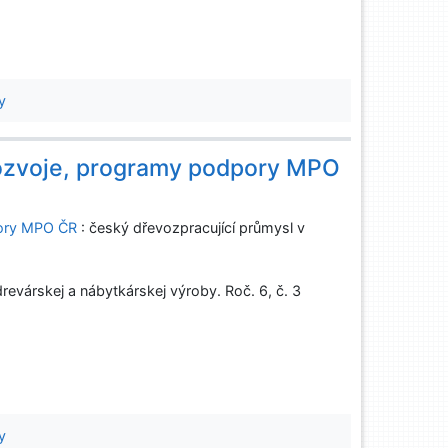
y
 rozvoje, programy podpory MPO
pory MPO ČR
: český dřevozpracující průmysl v
evárskej a nábytkárskej výroby. Roč. 6, č. 3
a
y