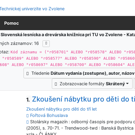
Pomoc
:
Slovenská lesnícka a drevárska knižnica pri TU vo Zvolene - K
ených záznamov: 16
otaz:
Kód záznamu = ("r058701" ALEBO "r058578" ALEBO "r05
 "r058589" ALEBO "r058577" ALEBO "r058590" ALEBO "r05860
608" ALEBO "r058697" ALEBO "r058700" ALEBO "r058604" ALE
Triedenie
Dátum vydania (zostupne), autor, názov
Zobrazovacie formáty
Skrátený
Zkoušení nábytku pro děti do tř
1.
Zkoušení nábytku pro děti do tří let
Fořtová Bohuslava
Stolársky magazín : odborný časopis pre podporu dr
(2005), s. 70-71. - Trendwood-twd : Banská Bystrica
xcla - ČLÁNKY