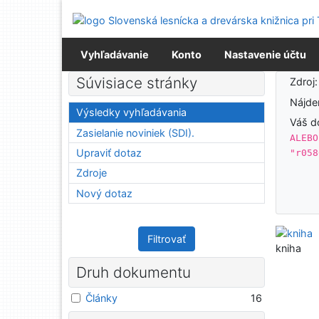
Prejsť na obsah
Prejsť na menu
Prehlásenie o webovej prístupnosti
Vyhľadávanie
Konto
Nastavenie účtu
Výsledky vyhľadávania
Súvisiace stránky
Zdroj
Nájd
Výsledky vyhľadávania
Váš d
Zasielanie noviniek (SDI).
ALEBO
Upraviť dotaz
"r058
Zdroje
Nový dotaz
Filtrovať
kniha
Druh dokumentu
Články
16