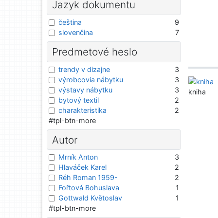
Jazyk dokumentu
čeština
9
slovenčina
7
Predmetové heslo
trendy v dizajne
3
výrobcovia nábytku
3
výstavy nábytku
3
kniha
bytový textil
2
charakteristika
2
#tpl-btn-more
Autor
Mrník Anton
3
Hlaváček Karel
2
Réh Roman 1959-
2
Fořtová Bohuslava
1
Gottwald Květoslav
1
#tpl-btn-more