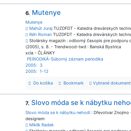
Mutenye
6.
Mutenye
Mahút Juraj
TUZDFDT - Katedra drevárskych techno
Réh Roman
TUZDFDT - Katedra drevárskych techno
Stolársky magazín : odborný časopis pre podporu dr
(2005), s. 8. - Trendwood-twd : Banská Bystrica
xcla - ČLÁNKY
PERIODIKÁ-Súborný záznam periodika
2005:
3
2005:
1-12
Do košíka
Bookmark
Vybrané dokument
Slovo móda se k nábytku neho
7.
Slovo móda se k nábytku nehodí
: Dřevotvar Znojmo 
designem
Miklík Radek
Stolársky magazín : odborný časopis pre podporu dr