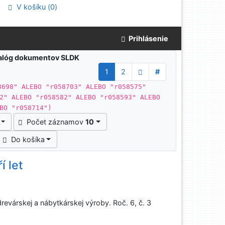
V košíku (
0
)
Prihlásenie
atalóg dokumentov SLDK
1
2
#
8698" ALEBO "r058703" ALEBO "r058575"
2" ALEBO "r058582" ALEBO "r058593" ALEBO
BO "r058714")
Počet záznamov
10
Do košíka
í let
evárskej a nábytkárskej výroby. Roč. 6, č. 3