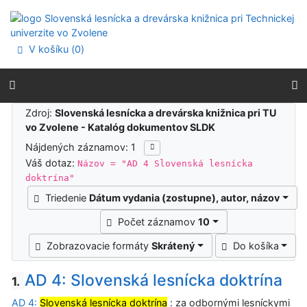
Prejsť na obsah
Prejsť na menu
Prehlásenie o webovej prístupnosti
V košíku (
0
)
Výsledky vyhľadávania
Zdroj:
Slovenská lesnícka a drevárska knižnica pri TU
vo Zvolene - Katalóg dokumentov SLDK
Nájdených záznamov: 1
Váš dotaz:
Názov = "AD 4 Slovenská lesnícka
doktrína"
Triedenie
Dátum vydania (zostupne), autor, názov
Počet záznamov
10
Zobrazovacie formáty
Skrátený
Do košíka
AD 4: Slovenská lesnícka doktrína
1.
AD 4:
Slovenská lesnícka doktrína
: za odbornými lesníckymi