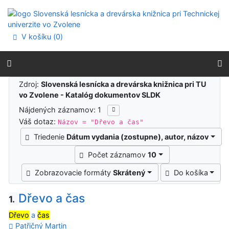
Prejsť na obsah
Prejsť na menu
Prehlásenie o webovej prístupnosti
V košíku (
0
)
Výsledky vyhľadávania
Zdroj:
Slovenská lesnícka a drevárska knižnica pri TU
vo Zvolene - Katalóg dokumentov SLDK
Nájdených záznamov: 1
Váš dotaz:
Názov = "Dřevo a čas"
Triedenie
Dátum vydania (zostupne), autor, názov
Počet záznamov
10
Zobrazovacie formáty
Skrátený
Do košíka
Dřevo a čas
1.
Dřevo
a
čas
Patřičný Martin