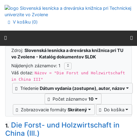
Prejsť na obsah
Prejsť na menu
Prehlásenie o webovej prístupnosti
V košíku (
0
)
Výsledky vyhľadávania
Zdroj:
Slovenská lesnícka a drevárska knižnica pri TU
vo Zvolene - Katalóg dokumentov SLDK
Nájdených záznamov: 1
Váš dotaz:
Názov = "Die Forst und Holzwirtschaft
in China III"
Triedenie
Dátum vydania (zostupne), autor, názov
Počet záznamov
10
Zobrazovacie formáty
Skrátený
Do košíka
Die Forst- und Holzwirtschaft in
1.
China (III.)