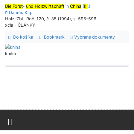
Die Forst
-
und Holzwirtschaft
in
China
(
III
.)
Dahms K.g.
Holz-Zbl.. Roč. 120, č. 35 (1994), s. 595-596
xcla - ČLÁNKY
Do košíka
Bookmark
Vybrané dokumenty
kniha
Mapa stránok
Prístupnosť
Súkromie