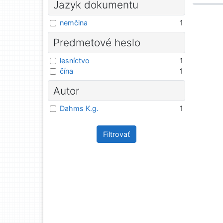
Jazyk dokumentu
nemčina
1
Predmetové heslo
lesníctvo
1
čína
1
Autor
Dahms K.g.
1
Filtrovať