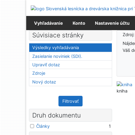
Prejsť na obsah
Prejsť na menu
Prehlásenie o webovej prístupnosti
Vyhľadávanie
Konto
Nastavenie účtu
Výsledky vyhľadávania
Súvisiace stránky
Zdroj
Nájd
Výsledky vyhľadávania
Váš d
Zasielanie noviniek (SDI).
Upraviť dotaz
Zdroje
Nový dotaz
kniha
Filtrovať
Druh dokumentu
Články
1