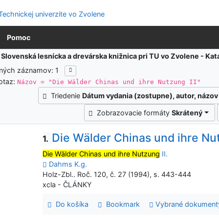
Pomoc
:
Slovenská lesnícka a drevárska knižnica pri TU vo Zvolene - K
ených záznamov: 1
otaz:
Názov = "Die Wälder Chinas und ihre Nutzung II"
Triedenie
Dátum vydania (zostupne), autor, názov
Zobrazovacie formáty
Skrátený
Die Wälder Chinas und ihre Nut
1.
Die Wälder Chinas und ihre Nutzung
II.
Dahms K.g.
Holz-Zbl.. Roč. 120, č. 27 (1994), s. 443-444
xcla - ČLÁNKY
Do košíka
Bookmark
Vybrané dokument