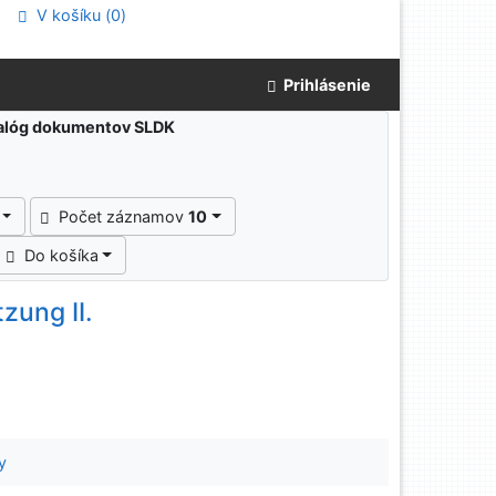
V košíku (
0
)
Prihlásenie
atalóg dokumentov SLDK
Počet záznamov
10
Do košíka
zung II.
y