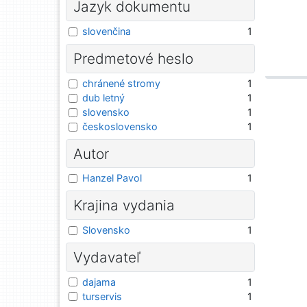
Jazyk dokumentu
slovenčina
1
Predmetové heslo
chránené stromy
1
dub letný
1
slovensko
1
československo
1
Autor
Hanzel Pavol
1
Krajina vydania
Slovensko
1
Vydavateľ
dajama
1
turservis
1