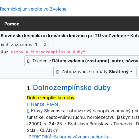
Pomoc
:
Slovenská lesnícka a drevárska knižnica pri TU vo Zvolene - K
ených záznamov: 1
otaz:
Názov = "Dolnozemplínske duby"
Triedenie
Dátum vydania (zostupne), autor, názov
Zobrazovacie formáty
Skrátený
Dolnozemplínske duby
1.
Dolnozemplínske duby
Hanzel Pavol
Krásy Slovenska : obrázkový časopis venovaný prí
turistike, cestovnému ruchu, horolezectvu, jaskyniars
(2009), s. 24-25. - Bratislava Bratislava : Turservis :
xcla - ČLÁNKY
PERIODIKÁ-Súborný záznam periodika