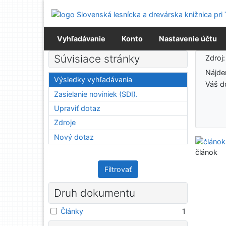
Prejsť na obsah
Prejsť na menu
Prehlásenie o webovej prístupnosti
Vyhľadávanie
Konto
Nastavenie účtu
Výsledky vyhľadávania
Súvisiace stránky
Zdroj
Nájd
Výsledky vyhľadávania
Váš d
Zasielanie noviniek (SDI).
Upraviť dotaz
Zdroje
Nový dotaz
článok
Filtrovať
Druh dokumentu
Články
1