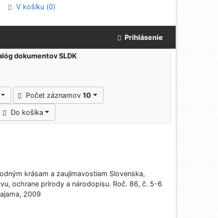
V košíku (
0
)
Prihlásenie
atalóg dokumentov SLDK
Počet záznamov
10
Do košíka
rodným krásam a zaujímavostiam Slovenska,
tvu, ochrane prírody a národopisu. Roč. 86, č. 5-6
 Dajama, 2009