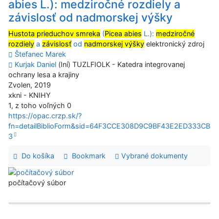
abies L.): medziročné rozdiely a
závislosť od nadmorskej výšky
Hustota prieduchov smreka
(
Picea abies
L.):
medziročné
rozdiely
a
závislosť
od
nadmorskej výšky
elektronický zdroj
Štefanec Marek
Kurjak Daniel
(Iní) TUZLFIOLK - Katedra integrovanej
ochrany lesa a krajiny
Zvolen, 2019
xkni - KNIHY
1, z toho voľných 0
https://opac.crzp.sk/?
fn=detailBiblioForm&sid=64F3CCE308D9C9BF43E2ED333CB
3
Do košíka
Bookmark
Vybrané dokumenty
počítačový súbor