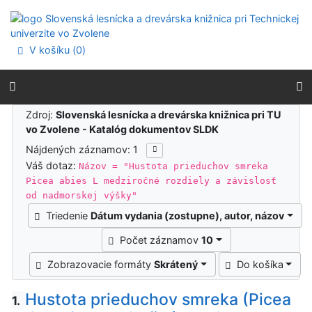
Prejsť na obsah
Prejsť na menu
Prehlásenie o webovej prístupnosti
V košíku (
0
)
Výsledky vyhľadávania
Zdroj:
Slovenská lesnícka a drevárska knižnica pri TU
vo Zvolene - Katalóg dokumentov SLDK
Nájdených záznamov: 1
Váš dotaz:
Názov = "Hustota prieduchov smreka
Picea abies L medziročné rozdiely a závislosť
od nadmorskej výšky"
Triedenie
Dátum vydania (zostupne), autor, názov
Počet záznamov
10
Zobrazovacie formáty
Skrátený
Do košíka
Hustota prieduchov smreka (Picea
1.