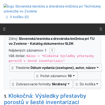
Prejsť na obsah
Prejsť na menu
Prehlásenie o webovej prístupnosti
V košíku (
0
)
Výsledky vyhľadávania
Zdroj:
Slovenská lesnícka a drevárska knižnica pri TU
vo Zvolene - Katalóg dokumentov SLDK
Nájdených záznamov: 1
Váš dotaz:
Názov = "Klokočná Výsledky přestavby
porostů v šesté inventarizaci"
Triedenie
Dátum vydania (zostupne), autor, názov
Počet záznamov
10
Zobrazovacie formáty
Skrátený
Do košíka
Klokočná: Výsledky přestavby
1.
porostů v šesté inventarizaci