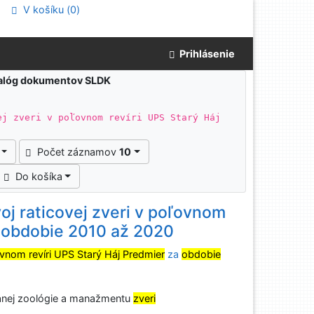
V košíku (
0
)
Prihlásenie
atalóg dokumentov SLDK
ej zveri v poľovnom revíri UPS Starý Háj
Počet záznamov
10
Do košíka
voj raticovej zveri v poľovnom
a obdobie 2010 až 2020
vnom revíri UPS Starý Háj Predmier
za
obdobie
anej zoológie a manažmentu
zveri