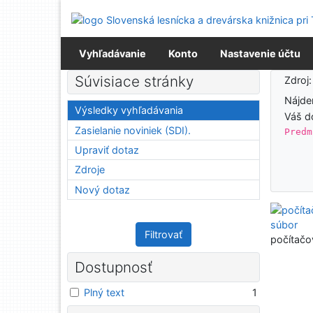
Prejsť na obsah
Prejsť na menu
Prehlásenie o webovej prístupnosti
Vyhľadávanie
Konto
Nastavenie účtu
Výsledky vyhľadávania
Súvisiace stránky
Zdroj
Nájd
Výsledky vyhľadávania
Váš d
Zasielanie noviniek (SDI).
Predm
Upraviť dotaz
Zdroje
Nový dotaz
Filtrovať
počítačo
Dostupnosť
Plný text
1