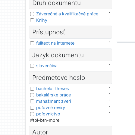
Druh dokumentu
Záverečné a kvalifikačné práce
1
Knihy
1
Prístupnosť
fulltext na internete
1
Jazyk dokumentu
slovenčina
1
Predmetové heslo
bachelor theses
1
bakalárske práce
1
manažment zveri
1
poľovné revíry
1
poľovníctvo
1
#tpl-btn-more
Autor