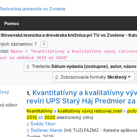
Pomoc
:
Slovenská lesnícka a drevárska knižnica pri TU vo Zvolene - K
ených záznamov: 1
otaz:
Názov = "Kvantitatívny a kvalitatívny vývoj raticov
ier za obdobie 2010 až 2020"
Triedenie
Dátum vydania (zostupne), autor, názov
Zobrazovacie formáty
Skrátený
Kvantitatívny a kvalitatívny vý
1.
revíri UPS Starý Háj Predmier z
vý súbor
Kvantitatívny
a
kvalitatívny vývoj raticovej zveri
v
poľo
2010
až
2020
elektronický zdroj
Švéda Tibor
Štefanec Marek
(Iní) TUZLFAZMZ - Katedra aplikov
Zvolen, 2025