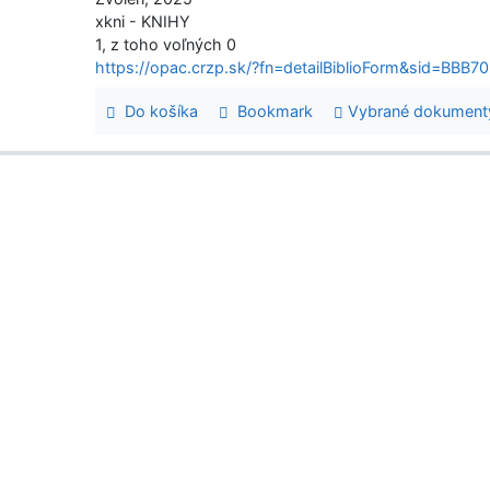
xkni - KNIHY
1, z toho voľných 0
https://opac.crzp.sk/?fn=detailBiblioForm&sid=B
Do košíka
Bookmark
Vybrané dokument