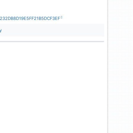
BB70232DB8D19E5FF21B5DCF3EF
y