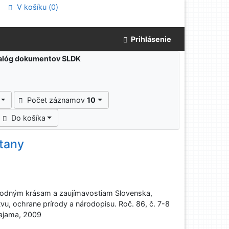
V košíku (
0
)
Prihlásenie
atalóg dokumentov SLDK
Počet záznamov
10
Do košíka
tany
rodným krásam a zaujímavostiam Slovenska,
tvu, ochrane prírody a národopisu. Roč. 86, č. 7-8
 Dajama, 2009