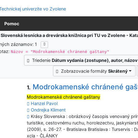
Pomoc
:
Slovenská lesnícka a drevárska knižnica pri TU vo Zvolene - K
ených záznamov: 1
otaz:
Názov = "Modrokamenské chránené gaštany"
Triedenie
Dátum vydania (zostupne), autor, názov
Zobrazovacie formáty
Skrátený
Modrokamenské chránené gaš
1.
Modrokamenské chránené gaštany
Hanzel Pavol
Ondrejka Kliment
Krásy Slovenska : obrázkový časopis venovaný prí
turistike, cestovnému ruchu, horolezectvu, jaskyniars
(2009), s. 26-27. - Bratislava Bratislava : Turservis :
xcla - ČLÁNKY