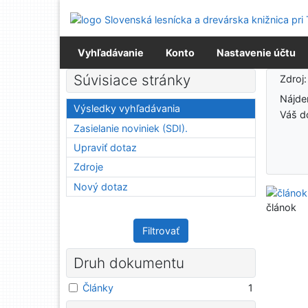
Prejsť na obsah
Prejsť na menu
Prehlásenie o webovej prístupnosti
Vyhľadávanie
Konto
Nastavenie účtu
Výsledky vyhľadávania
Súvisiace stránky
Zdroj
Nájd
Výsledky vyhľadávania
Váš d
Zasielanie noviniek (SDI).
Upraviť dotaz
Zdroje
Nový dotaz
článok
Filtrovať
Druh dokumentu
Články
1