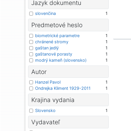
Jazyk dokumentu
slovenčina
1
Predmetové heslo
biometrické parametre
1
chránené stromy
1
gaštan jedlý
1
gaštanové porasty
1
modrý kameň (slovensko)
1
Autor
Hanzel Pavol
1
Ondrejka Kliment 1929-2011
1
Krajina vydania
Slovensko
1
Vydavateľ