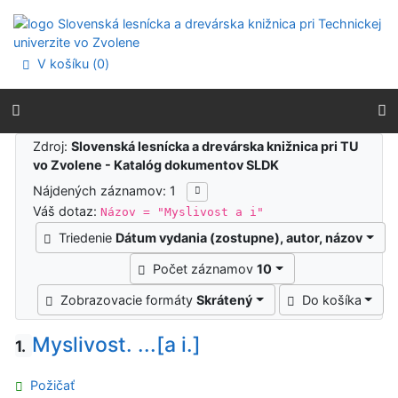
Prejsť na obsah
Prejsť na menu
Prehlásenie o webovej prístupnosti
V košíku (
0
)
Výsledky vyhľadávania
Zdroj:
Slovenská lesnícka a drevárska knižnica pri TU
vo Zvolene - Katalóg dokumentov SLDK
Nájdených záznamov: 1
Váš dotaz:
Názov = "Myslivost a i"
Triedenie
Dátum vydania (zostupne), autor, názov
Počet záznamov
10
Zobrazovacie formáty
Skrátený
Do košíka
Myslivost. ...[a i.]
1.
Požičať