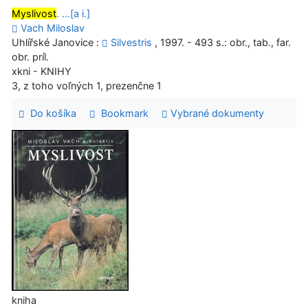
Myslivost
. ...[a i.]
Vach Miloslav
Uhlířské Janovice :
Silvestris
, 1997. - 493 s.: obr., tab., far.
obr. príl.
xkni - KNIHY
3, z toho voľných 1, prezenčne 1
Do košíka
Bookmark
Vybrané dokumenty
kniha