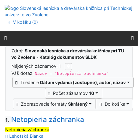
Prejsť na obsah
Prejsť na menu
Prehlásenie o webovej prístupnosti
V košíku (
0
)
Výsledky vyhľadávania
Zdroj:
Slovenská lesnícka a drevárska knižnica pri TU
vo Zvolene - Katalóg dokumentov SLDK
Nájdených záznamov: 1
Váš dotaz:
Názov = "Netopieria záchranka"
Triedenie
Dátum vydania (zostupne), autor, názov
Počet záznamov
10
Zobrazovacie formáty
Skrátený
Do košíka
Netopieria záchranka
1.
Netopieria záchranka
Lehotská Blanka