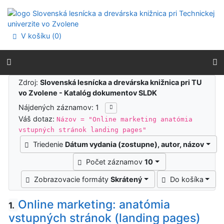
Prejsť na obsah
Prejsť na menu
Prehlásenie o webovej prístupnosti
V košíku (
0
)
Výsledky vyhľadávania
Zdroj:
Slovenská lesnícka a drevárska knižnica pri TU
vo Zvolene - Katalóg dokumentov SLDK
Nájdených záznamov: 1
Váš dotaz:
Názov = "Online marketing anatómia
vstupných stránok landing pages"
Triedenie
Dátum vydania (zostupne), autor, názov
Počet záznamov
10
Zobrazovacie formáty
Skrátený
Do košíka
Online marketing: anatómia
1.
vstupných stránok (landing pages)