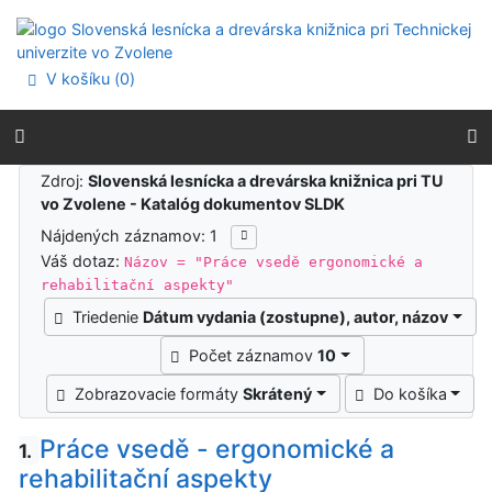
Prejsť na obsah
Prejsť na menu
Prehlásenie o webovej prístupnosti
V košíku (
0
)
Výsledky vyhľadávania
Zdroj:
Slovenská lesnícka a drevárska knižnica pri TU
vo Zvolene - Katalóg dokumentov SLDK
Nájdených záznamov: 1
Váš dotaz:
Názov = "Práce vsedě ergonomické a
rehabilitační aspekty"
Triedenie
Dátum vydania (zostupne), autor, názov
Počet záznamov
10
Zobrazovacie formáty
Skrátený
Do košíka
Práce vsedě - ergonomické a
1.
rehabilitační aspekty