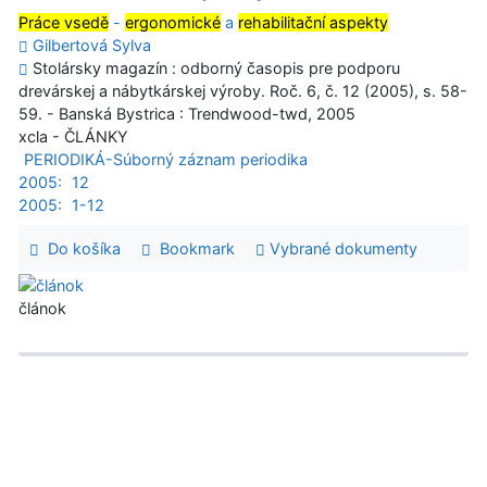
Práce vsedě
-
ergonomické
a
rehabilitační aspekty
Gilbertová Sylva
Stolársky magazín : odborný časopis pre podporu
drevárskej a nábytkárskej výroby. Roč. 6, č. 12 (2005), s. 58-
59. - Banská Bystrica : Trendwood-twd, 2005
xcla - ČLÁNKY
PERIODIKÁ-Súborný záznam periodika
2005:
12
2005:
1-12
Do košíka
Bookmark
Vybrané dokumenty
článok