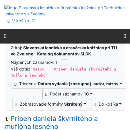
Prejsť na obsah
Prejsť na menu
Prehlásenie o webovej prístupnosti
V košíku (
0
)
Výsledky vyhľadávania
Zdroj:
Slovenská lesnícka a drevárska knižnica pri TU
vo Zvolene - Katalóg dokumentov SLDK
Nájdených záznamov: 1
Váš dotaz:
Názov = "Príbeh daniela škvrnitého a
muflóna lesného"
Triedenie
Dátum vydania (zostupne), autor, názov
Počet záznamov
10
Zobrazovacie formáty
Skrátený
Do košíka
Príbeh daniela škvrnitého a
1.
muflóna lesného