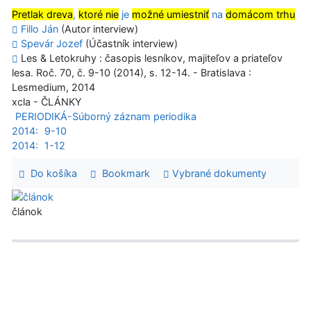
Pretlak dreva
,
ktoré nie
je
možné umiestniť
na
domácom trhu
Fillo Ján
(Autor interview)
Spevár Jozef
(Účastník interview)
Les & Letokruhy : časopis lesníkov, majiteľov a priateľov
lesa. Roč. 70, č. 9-10 (2014), s. 12-14. - Bratislava :
Lesmedium, 2014
xcla - ČLÁNKY
PERIODIKÁ-Súborný záznam periodika
2014:
9-10
2014:
1-12
Do košíka
Bookmark
Vybrané dokumenty
článok