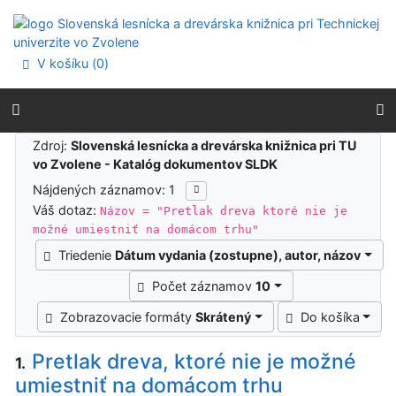
Prejsť na obsah
Prejsť na menu
Prehlásenie o webovej prístupnosti
V košíku (
0
)
Výsledky vyhľadávania
Zdroj:
Slovenská lesnícka a drevárska knižnica pri TU
vo Zvolene - Katalóg dokumentov SLDK
Nájdených záznamov: 1
Váš dotaz:
Názov = "Pretlak dreva ktoré nie je
možné umiestniť na domácom trhu"
Triedenie
Dátum vydania (zostupne), autor, názov
Počet záznamov
10
Zobrazovacie formáty
Skrátený
Do košíka
Pretlak dreva, ktoré nie je možné
1.
umiestniť na domácom trhu