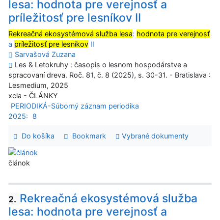
lesa: hodnota pre verejnosť a
príležitosť pre lesníkov II
Rekreačná ekosystémová služba lesa
:
hodnota pre verejnosť
a
príležitosť pre lesníkov
II
Sarvašová Zuzana
Les & Letokruhy : časopis o lesnom hospodárstve a
spracovaní dreva. Roč. 81, č. 8 (2025), s. 30-31. - Bratislava :
Lesmedium, 2025
xcla - ČLÁNKY
PERIODIKÁ-Súborný záznam periodika
2025:
8
Do košíka
Bookmark
Vybrané dokumenty
článok
Rekreačná ekosystémová služba
2.
lesa: hodnota pre verejnosť a