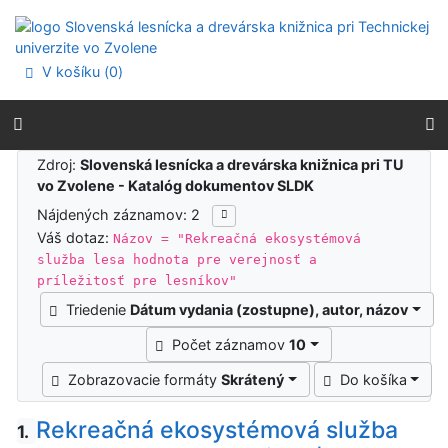
Prejsť na obsah
Prejsť na menu
Prehlásenie o webovej prístupnosti
V košíku (
0
)
Výsledky vyhľadávania
Zdroj:
Slovenská lesnícka a drevárska knižnica pri TU
vo Zvolene - Katalóg dokumentov SLDK
Nájdených záznamov: 2
Váš dotaz:
Názov = "Rekreačná ekosystémová
služba lesa hodnota pre verejnosť a
príležitosť pre lesníkov"
Triedenie
Dátum vydania (zostupne), autor, názov
Počet záznamov
10
Zobrazovacie formáty
Skrátený
Do košíka
Rekreačná ekosystémová služba
1.