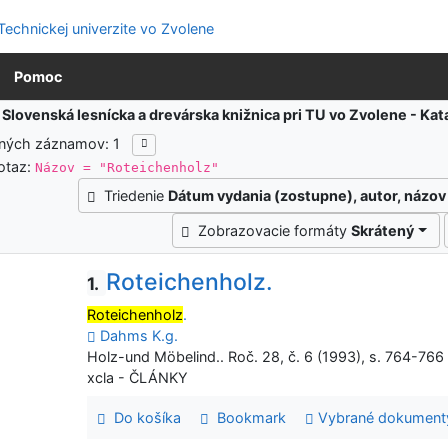
Pomoc
:
Slovenská lesnícka a drevárska knižnica pri TU vo Zvolene - K
ených záznamov: 1
otaz:
Názov = "Roteichenholz"
Triedenie
Dátum vydania (zostupne), autor, názov
Zobrazovacie formáty
Skrátený
Roteichenholz.
1.
Roteichenholz
.
Dahms K.g.
Holz-und Möbelind.. Roč. 28, č. 6 (1993), s. 764-766
xcla - ČLÁNKY
Do košíka
Bookmark
Vybrané dokument