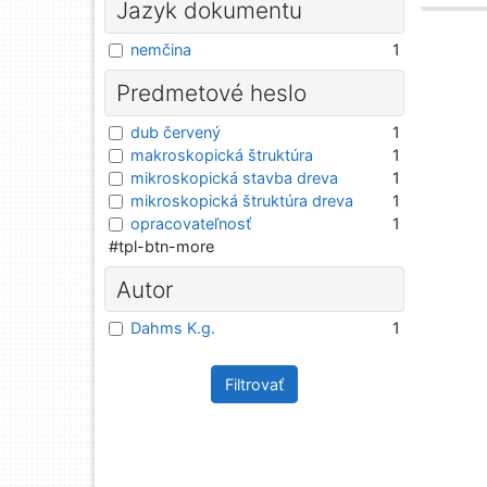
Jazyk dokumentu
nemčina
1
Predmetové heslo
dub červený
1
makroskopická štruktúra
1
mikroskopická stavba dreva
1
mikroskopická štruktúra dreva
1
opracovateľnosť
1
#tpl-btn-more
Autor
Dahms K.g.
1
Filtrovať