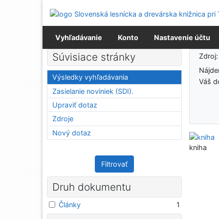
Prejsť na obsah
Prejsť na menu
Prehlásenie o webovej prístupnosti
Vyhľadávanie
Konto
Nastavenie účtu
Výsledky vyhľadávania
Súvisiace stránky
Zdroj
Nájd
Výsledky vyhľadávania
Váš d
Zasielanie noviniek (SDI).
Upraviť dotaz
Zdroje
Nový dotaz
kniha
Filtrovať
Druh dokumentu
Články
1