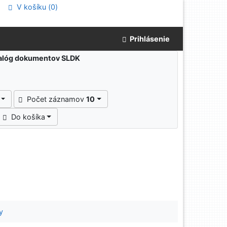
V košíku (
0
)
Prihlásenie
atalóg dokumentov SLDK
Počet záznamov
10
Do košíka
y