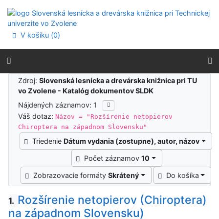
Prejsť na obsah
Prejsť na menu
Prehlásenie o webovej prístupnosti
V košíku (
0
)
Výsledky vyhľadávania
Zdroj:
Slovenská lesnícka a drevárska knižnica pri TU
vo Zvolene - Katalóg dokumentov SLDK
Nájdených záznamov: 1
Váš dotaz:
Názov = "Rozšírenie netopierov
Chiroptera na západnom Slovensku"
Triedenie
Dátum vydania (zostupne), autor, názov
Počet záznamov
10
Zobrazovacie formáty
Skrátený
Do košíka
Rozšírenie netopierov (Chiroptera)
1.
na západnom Slovensku)