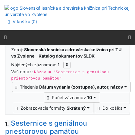
Prejsť na obsah
Prejsť na menu
Prehlásenie o webovej prístupnosti
V košíku (
0
)
Výsledky vyhľadávania
Zdroj:
Slovenská lesnícka a drevárska knižnica pri TU
vo Zvolene - Katalóg dokumentov SLDK
Nájdených záznamov: 1
Váš dotaz:
Názov = "Sesternice s geniálnou
priestorovou pamäťou"
Triedenie
Dátum vydania (zostupne), autor, názov
Počet záznamov
10
Zobrazovacie formáty
Skrátený
Do košíka
Sesternice s geniálnou
1.
priestorovou pamäťou