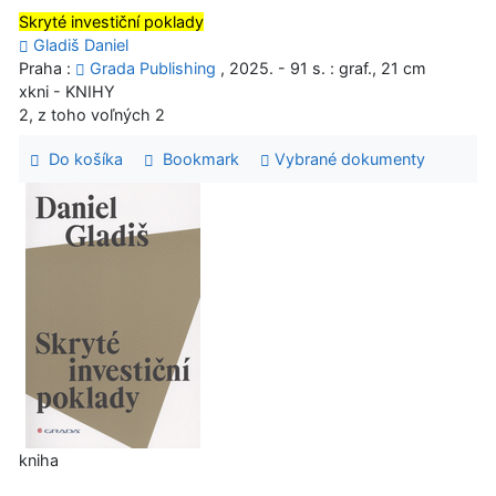
Skryté investiční poklady
Gladiš Daniel
Praha :
Grada Publishing
, 2025. - 91 s. : graf., 21 cm
xkni - KNIHY
2, z toho voľných 2
Do košíka
Bookmark
Vybrané dokumenty
kniha