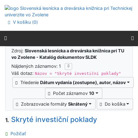
Prejsť na obsah
Prejsť na menu
Prehlásenie o webovej prístupnosti
V košíku (
0
)
Výsledky vyhľadávania
Zdroj:
Slovenská lesnícka a drevárska knižnica pri TU
vo Zvolene - Katalóg dokumentov SLDK
Nájdených záznamov: 1
Váš dotaz:
Názov = "Skryté investiční poklady"
Triedenie
Dátum vydania (zostupne), autor, názov
Počet záznamov
10
Zobrazovacie formáty
Skrátený
Do košíka
Skryté investiční poklady
1.
Požičať