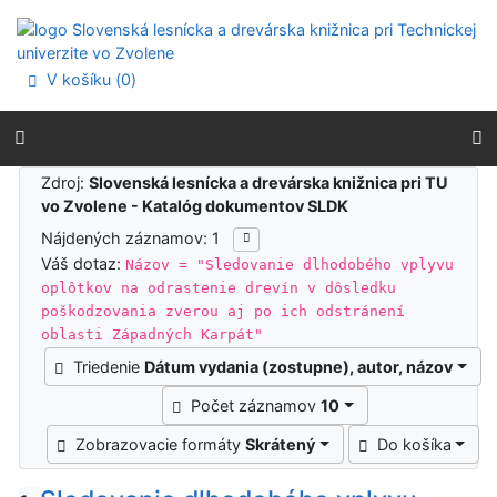
Prejsť na obsah
Prejsť na menu
Prehlásenie o webovej prístupnosti
V košíku (
0
)
Výsledky vyhľadávania
Zdroj:
Slovenská lesnícka a drevárska knižnica pri TU
vo Zvolene - Katalóg dokumentov SLDK
Nájdených záznamov: 1
Váš dotaz:
Názov = "Sledovanie dlhodobého vplyvu
oplôtkov na odrastenie drevín v dôsledku
poškodzovania zverou aj po ich odstránení
oblasti Západných Karpát"
Triedenie
Dátum vydania (zostupne), autor, názov
Počet záznamov
10
Zobrazovacie formáty
Skrátený
Do košíka