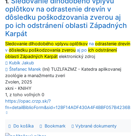
Sledovanie dlhodobého vplyvu
1.
oplôtkov na odrastenie drevín v
dôsledku poškodzovania zverou aj
po ich odstránení oblasti Západných
Karpát
Sledovanie dlhodobého vplyvu oplôtkov
na
odrastenie drevín
v
dôsledku poškodzovania zverou
aj po
ich odstránení
oblasti Západných Karpát
elektronický zdroj
Kubík Jakub
Štefanec Marek
(Iní) TUZLFAZMZ - Katedra aplikovanej
zoológie a manažmentu zveri
Zvolen, 2025
xkni - KNIHY
1, z toho voľných 0
https://opac.crzp.sk/?
fn=detailBiblioForm&sid=12BF14ADF430A4F4BBF057B4236B
Do košíka
Bookmark
Vybrané dokumenty