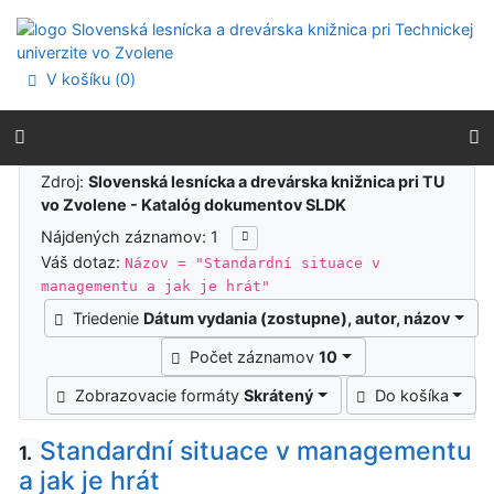
Prejsť na obsah
Prejsť na menu
Prehlásenie o webovej prístupnosti
V košíku (
0
)
Výsledky vyhľadávania
Zdroj:
Slovenská lesnícka a drevárska knižnica pri TU
vo Zvolene - Katalóg dokumentov SLDK
Nájdených záznamov: 1
Váš dotaz:
Názov = "Standardní situace v
managementu a jak je hrát"
Triedenie
Dátum vydania (zostupne), autor, názov
Počet záznamov
10
Zobrazovacie formáty
Skrátený
Do košíka
Standardní situace v managementu
1.
a jak je hrát