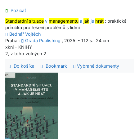
Požičať
Standardní situace
v
managementu
a
jak
je
hrát
: praktická
příručka pro řešení problémů s lidmi
Bednář Vojtěch
Praha :
Grada Publishing
, 2025. - 112 s., 24 cm
xkni - KNIHY
2, z toho voľných 2
Do košíka
Bookmark
Vybrané dokumenty