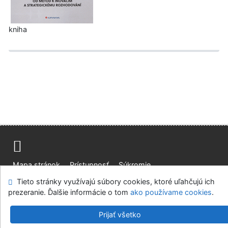
kniha
Mapa stránok
Prístupnosť
Súkromie
Modul OpenSearch
Napíšte nám
Nastavenie cookies
Tieto stránky využívajú súbory cookies, ktoré uľahčujú ich
prezeranie. Ďalšie informácie o tom
ako používame cookies
.
Slovenská lesnícka a drevárska knižnica pri Technickej
univerzite vo Zvolene
Prijať všetko