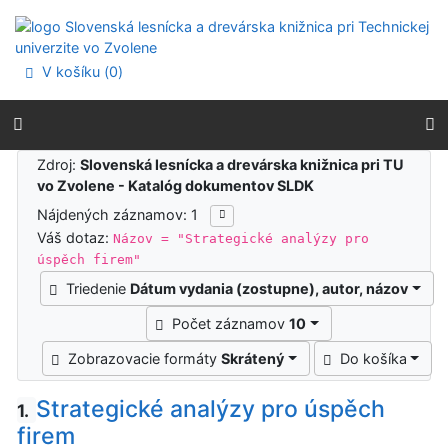
Prejsť na obsah
Prejsť na menu
Prehlásenie o webovej prístupnosti
V košíku (
0
)
Výsledky vyhľadávania
Zdroj:
Slovenská lesnícka a drevárska knižnica pri TU
vo Zvolene - Katalóg dokumentov SLDK
Nájdených záznamov: 1
Váš dotaz:
Názov = "Strategické analýzy pro
úspěch firem"
Triedenie
Dátum vydania (zostupne), autor, názov
Počet záznamov
10
Zobrazovacie formáty
Skrátený
Do košíka
Strategické analýzy pro úspěch
1.
firem