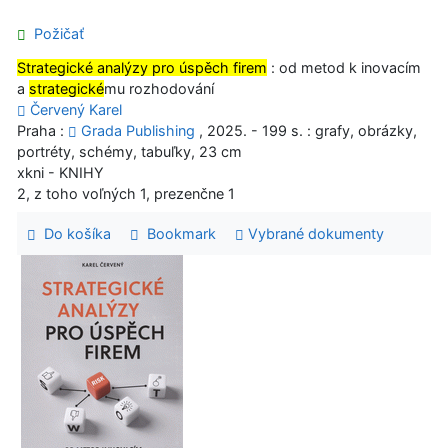
Požičať
Strategické analýzy pro úspěch firem
: od metod k inovacím
a
strategické
mu rozhodování
Červený Karel
Praha :
Grada Publishing
, 2025. - 199 s. : grafy, obrázky,
portréty, schémy, tabuľky, 23 cm
xkni - KNIHY
2, z toho voľných 1, prezenčne 1
Do košíka
Bookmark
Vybrané dokumenty