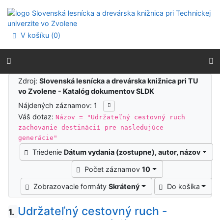
Prejsť na obsah
Prejsť na menu
Prehlásenie o webovej prístupnosti
V košíku (
0
)
Výsledky vyhľadávania
Zdroj:
Slovenská lesnícka a drevárska knižnica pri TU
vo Zvolene - Katalóg dokumentov SLDK
Nájdených záznamov: 1
Váš dotaz:
Názov = "Udržateľný cestovný ruch
zachovanie destinácií pre nasledujúce
generácie"
Triedenie
Dátum vydania (zostupne), autor, názov
Počet záznamov
10
Zobrazovacie formáty
Skrátený
Do košíka
Udržateľný cestovný ruch -
1.