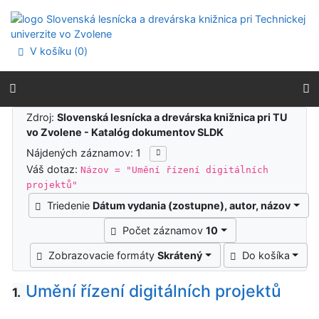
Prejsť na obsah
Prejsť na menu
Prehlásenie o webovej prístupnosti
V košíku (
0
)
Výsledky vyhľadávania
Zdroj:
Slovenská lesnícka a drevárska knižnica pri TU
vo Zvolene - Katalóg dokumentov SLDK
Nájdených záznamov: 1
Váš dotaz:
Názov = "Umění řízení digitálních
projektů"
Triedenie
Dátum vydania (zostupne), autor, názov
Počet záznamov
10
Zobrazovacie formáty
Skrátený
Do košíka
Umění řízení digitálních projektů
1.