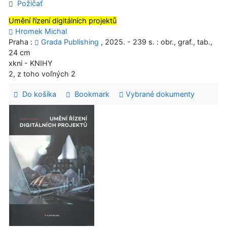
Požičať
Umění řízení digitálních projektů
Hromek Michal
Praha :
Grada Publishing
, 2025. - 239 s. : obr., graf., tab.,
24 cm
xkni - KNIHY
2, z toho voľných 2
Do košíka
Bookmark
Vybrané dokumenty