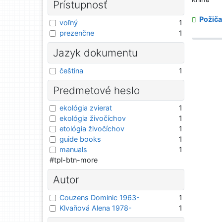
Prístupnosť
Požiča
voľný
1
prezenčne
1
Jazyk dokumentu
čeština
1
Predmetové heslo
ekológia zvierat
1
ekológia živočíchov
1
etológia živočíchov
1
guide books
1
manuals
1
#tpl-btn-more
Autor
Couzens Dominic 1963-
1
Klvaňová Alena 1978-
1