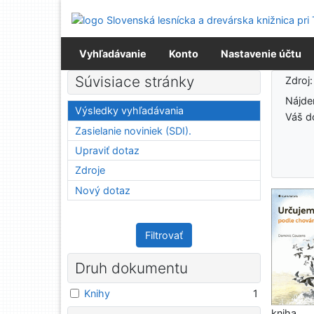
Prejsť na obsah
Prejsť na menu
Prehlásenie o webovej prístupnosti
Vyhľadávanie
Konto
Nastavenie účtu
Výsledky vyhľadávania
Súvisiace stránky
Zdroj
Nájd
Výsledky vyhľadávania
Váš d
Zasielanie noviniek (SDI).
Upraviť dotaz
Zdroje
Nový dotaz
Filtrovať
Druh dokumentu
Knihy
1
kniha