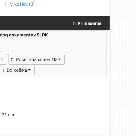
V košíku (
0
)
Prihlásenie
atalóg dokumentov SLDK
Počet záznamov
10
Do košíka
e, 21 cm