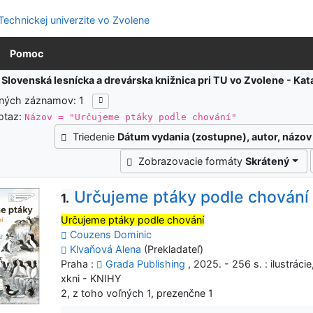
Pomoc
:
Slovenská lesnícka a drevárska knižnica pri TU vo Zvolene - K
ených záznamov: 1
otaz:
Názov = "Určujeme ptáky podle chování"
Triedenie
Dátum vydania (zostupne), autor, názov
Zobrazovacie formáty
Skrátený
Určujeme ptáky podle chování
1.
Určujeme ptáky podle chování
Couzens Dominic
Klvaňová Alena
(Prekladateľ)
Praha :
Grada Publishing
, 2025. - 256 s. : ilustráci
xkni - KNIHY
2, z toho voľných 1, prezenčne 1