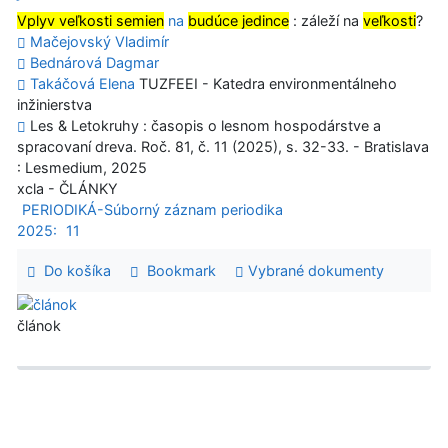
Vplyv veľkosti semien
na
budúce jedince
: záleží na
veľkosti
?
Mačejovský Vladimír
Bednárová Dagmar
Takáčová Elena
TUZFEEI - Katedra environmentálneho
inžinierstva
Les & Letokruhy : časopis o lesnom hospodárstve a
spracovaní dreva. Roč. 81, č. 11 (2025), s. 32-33. - Bratislava
: Lesmedium, 2025
xcla - ČLÁNKY
PERIODIKÁ-Súborný záznam periodika
2025:
11
Do košíka
Bookmark
Vybrané dokumenty
článok