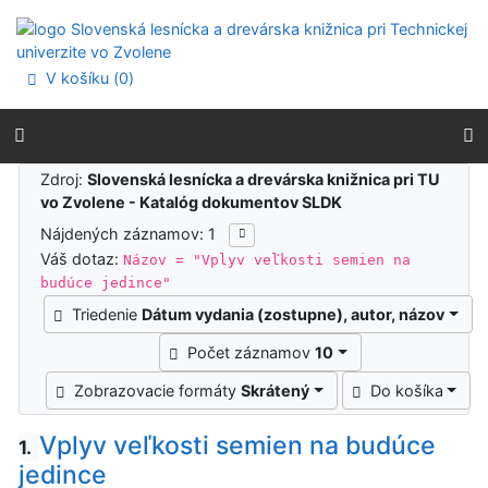
Prejsť na obsah
Prejsť na menu
Prehlásenie o webovej prístupnosti
V košíku (
0
)
Výsledky vyhľadávania
Zdroj:
Slovenská lesnícka a drevárska knižnica pri TU
vo Zvolene - Katalóg dokumentov SLDK
Nájdených záznamov: 1
Váš dotaz:
Názov = "Vplyv veľkosti semien na
budúce jedince"
Triedenie
Dátum vydania (zostupne), autor, názov
Počet záznamov
10
Zobrazovacie formáty
Skrátený
Do košíka
Vplyv veľkosti semien na budúce
1.
jedince