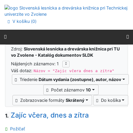
Prejsť na obsah
Prejsť na menu
Prehlásenie o webovej prístupnosti
V košíku (
0
)
Výsledky vyhľadávania
Zdroj:
Slovenská lesnícka a drevárska knižnica pri TU
vo Zvolene - Katalóg dokumentov SLDK
Nájdených záznamov: 1
Váš dotaz:
Názov = "Zajíc včera dnes a zítra"
Triedenie
Dátum vydania (zostupne), autor, názov
Počet záznamov
10
Zobrazovacie formáty
Skrátený
Do košíka
Zajíc včera, dnes a zítra
1.
Požičať