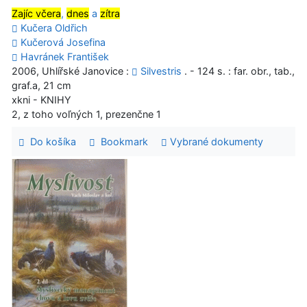
Zajíc včera
,
dnes
a
zítra
Kučera Oldřich
Kučerová Josefina
Havránek František
2006, Uhlířské Janovice :
Silvestris
. - 124 s. : far. obr., tab.,
graf.a, 21 cm
xkni - KNIHY
2, z toho voľných 1, prezenčne 1
Do košíka
Bookmark
Vybrané dokumenty