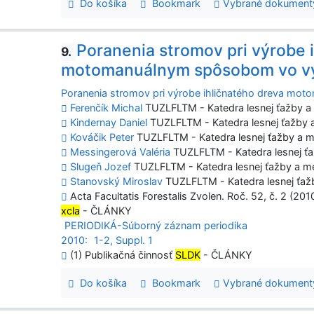
Do košíka
Bookmark
Vybrané dokument
Poranenia stromov pri výrobe 
9.
motomanuálnym spôsobom vo v
Poranenia stromov pri výrobe ihličnatého dreva m
Ferenčík Michal
TUZLFLTM - Katedra lesnej ťažby a
Kindernay Daniel
TUZLFLTM - Katedra lesnej ťažby 
Kováčik Peter
TUZLFLTM - Katedra lesnej ťažby a m
Messingerová Valéria
TUZLFLTM - Katedra lesnej ť
Slugeň Jozef
TUZLFLTM - Katedra lesnej ťažby a m
Stanovský Miroslav
TUZLFLTM - Katedra lesnej ťaž
Acta Facultatis Forestalis Zvolen. Roč. 52, č. 2 (201
xcla
- ČLÁNKY
PERIODIKÁ-Súborný záznam periodika
2010:
1-2, Suppl. 1
(1) Publikačná činnosť
SLDK
- ČLÁNKY
Do košíka
Bookmark
Vybrané dokument