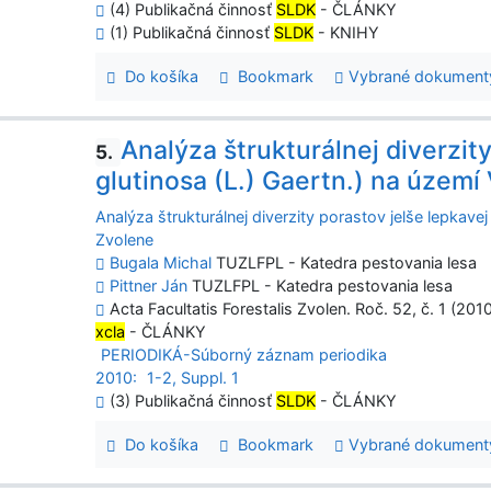
(4) Publikačná činnosť
SLDK
- ČLÁNKY
(1) Publikačná činnosť
SLDK
- KNIHY
Do košíka
Bookmark
Vybrané dokument
Analýza štrukturálnej diverzit
5.
glutinosa (L.) Gaertn.) na územ
Analýza štrukturálnej diverzity porastov jelše lepkave
Zvolene
Bugala Michal
TUZLFPL - Katedra pestovania lesa
Pittner Ján
TUZLFPL - Katedra pestovania lesa
Acta Facultatis Forestalis Zvolen. Roč. 52, č. 1 (201
xcla
- ČLÁNKY
PERIODIKÁ-Súborný záznam periodika
2010:
1-2, Suppl. 1
(3) Publikačná činnosť
SLDK
- ČLÁNKY
Do košíka
Bookmark
Vybrané dokument