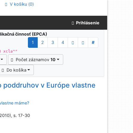
V košíku (
0
)
Prihlásenie
blikačná činnosť (EPCA)
1
2
3
4
#
8 xcla^"
Počet záznamov
10
Do košíka
ko poddruhov v Európe vlastne
 vlastne máme?
(2010), s. 17-30