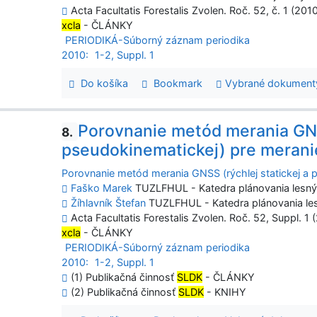
Acta Facultatis Forestalis Zvolen. Roč. 52, č. 1 (2010
xcla
- ČLÁNKY
PERIODIKÁ-Súborný záznam periodika
2010:
1-2, Suppl. 1
Do košíka
Bookmark
Vybrané dokument
Porovnanie metód merania GNSS
8.
pseudokinematickej) pre meranie
Porovnanie metód merania GNSS (rýchlej statickej a 
Faško Marek
TUZLFHUL - Katedra plánovania lesnýc
Žíhlavník Štefan
TUZLFHUL - Katedra plánovania les
Acta Facultatis Forestalis Zvolen. Roč. 52, Suppl. 1 
xcla
- ČLÁNKY
PERIODIKÁ-Súborný záznam periodika
2010:
1-2, Suppl. 1
(1) Publikačná činnosť
SLDK
- ČLÁNKY
(2) Publikačná činnosť
SLDK
- KNIHY