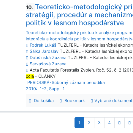
Teoreticko-metodologický prí
10.
stratégií, procedúr a mechanizm
politík v lesnom hospodárstve
Teoreticko-metodologický prístup k analýze program
integráciu a koordináciu politík v lesnom hospodárstv
Fodrek Lukáš
TUZLFERL - Katedra lesníckej ekonomi
Šálka Jaroslav
TUZLFERL - Katedra lesníckej ekonom
Dobšinská Zuzana
TUZLFERL - Katedra lesníckej ek
Sarvašová Zuzana
Acta Facultatis Forestalis Zvolen. Roč. 52, č. 2 (201
xcla
- ČLÁNKY
PERIODIKÁ-Súborný záznam periodika
2010:
1-2, Suppl. 1
Do košíka
Bookmark
Vybrané dokument
1
2
3
4