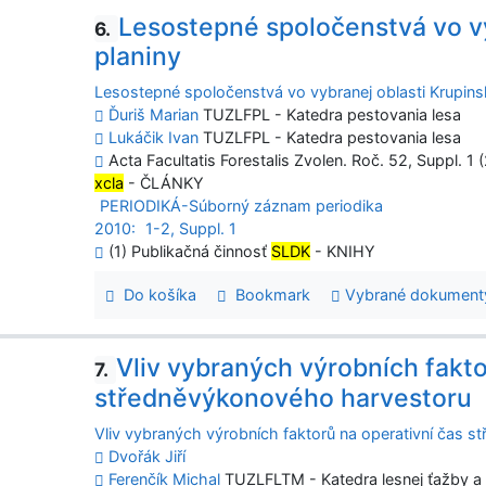
Lesostepné spoločenstvá vo vy
6.
planiny
Lesostepné spoločenstvá vo vybranej oblasti Krupinsk
Ďuriš Marian
TUZLFPL - Katedra pestovania lesa
Lukáčik Ivan
TUZLFPL - Katedra pestovania lesa
Acta Facultatis Forestalis Zvolen. Roč. 52, Suppl. 1 
xcla
- ČLÁNKY
PERIODIKÁ-Súborný záznam periodika
2010:
1-2, Suppl. 1
(1) Publikačná činnosť
SLDK
- KNIHY
Do košíka
Bookmark
Vybrané dokument
Vliv vybraných výrobních fakto
7.
středněvýkonového harvestoru
Vliv vybraných výrobních faktorů na operativní čas 
Dvořák Jiří
Ferenčík Michal
TUZLFLTM - Katedra lesnej ťažby a