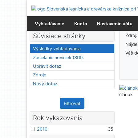
Prejsť na obsah
Prejsť na menu
Prehlásenie o webovej prístupnosti
Vyhľadávanie
Konto
Nastavenie účtu
Výsledky vyhľadávania
Súvisiace stránky
Zdroj
Nájd
Výsledky vyhľadávania
Váš d
Zasielanie noviniek (SDI).
Upraviť dotaz
Zdroje
Nový dotaz
článok
Filtrovať
Rok vykazovania
2010
35