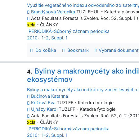
Využitie vegetačného indexu odvodeného zo satelitn
Brandýsová Veronika
TUZLFHUL - Katedra plánovani
Acta Facultatis Forestalis Zvolen. Roč. 52, Suppl. 1 
xcla
- ČLÁNKY
PERIODIKÁ-Súborný záznam periodika
2010:
1-2, Suppl. 1
Do košíka
Bookmark
Vybrané dokument
Byliny a makromycéty ako ind
4.
ekosystémov
Byliny a makromycéty ako indikátory zmien lesných
Bučinová Katarína
Križová Eva
TUZLFF - Katedra fytológie
Ujházy Karol
TUZLFF - Katedra fytológie
Acta Facultatis Forestalis Zvolen. Roč. 52, č. 2 (201
xcla
- ČLÁNKY
PERIODIKÁ-Súborný záznam periodika
2010:
1-2, Suppl. 1