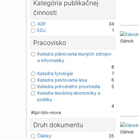
Kategória publikačnej
činnosti
ADF
34
EDJ
1
článok
Pracovisko
Katedra plánovania lesných zdrojov
a informatiky
8
Katedra fytológie
7
Katedra pestovania lesa
6
Katedra prírodného prostredia
5
Katedra lesníckej ekonomiky a
politiky
4
#tpl-btn-more
Druh dokumentu
článok
Články
35