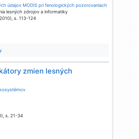
ých údajov MODIS pri fenologických pozorovaniach
a lesných zdrojov a informatiky
(2010), s. 113-124
y
ikátory zmien lesných
 ekosystémov
0), s. 21-34