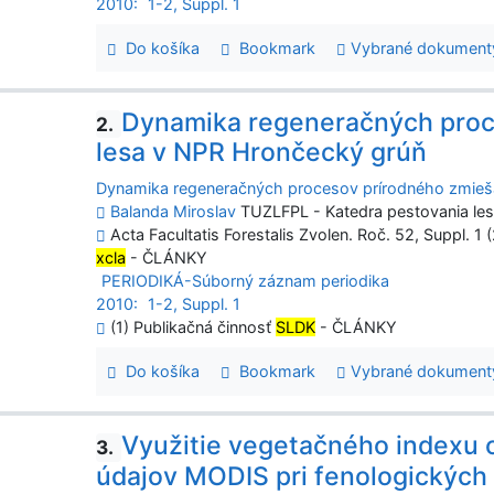
2010:
1-2, Suppl. 1
Do košíka
Bookmark
Vybrané dokument
Dynamika regeneračných proc
2.
lesa v NPR Hrončecký grúň
Dynamika regeneračných procesov prírodného zmieš
Balanda Miroslav
TUZLFPL - Katedra pestovania le
Acta Facultatis Forestalis Zvolen. Roč. 52, Suppl. 1 
xcla
- ČLÁNKY
PERIODIKÁ-Súborný záznam periodika
2010:
1-2, Suppl. 1
(1) Publikačná činnosť
SLDK
- ČLÁNKY
Do košíka
Bookmark
Vybrané dokument
Využitie vegetačného indexu 
3.
údajov MODIS pri fenologických