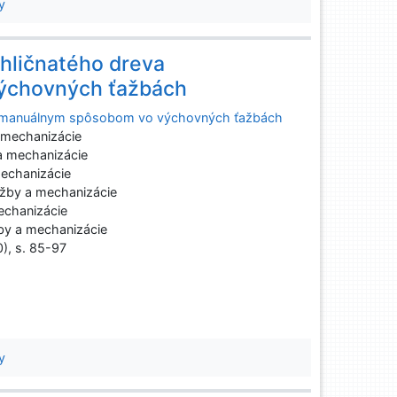
y
ihličnatého dreva
ýchovných ťažbách
otomanuálnym spôsobom vo výchovných ťažbách
 mechanizácie
a mechanizácie
echanizácie
ažby a mechanizácie
echanizácie
by a mechanizácie
0), s. 85-97
y