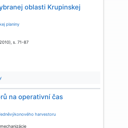
branej oblasti Krupinskej
ej planiny
(2010), s. 71-87
y
rů na operativní čas
středněvýkonového harvestoru
 mechanizácie