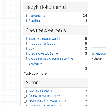
Jazyk dokumentu
slovenčina
34
čeština
1
Predmetové heslo
lesnícke mapovanie
5
mapovanie lesov
5
buk
3
drevinové zloženie
3
globálne navigačné satelitné
článok
systémy
3
#tpl-btn-more
Autor
Fodrek Lukáš 1983-
3
Šálka Jaroslav 1972-
3
Dobšinská Zuzana 1981-
2
Ferenčík Michal 1981-
2