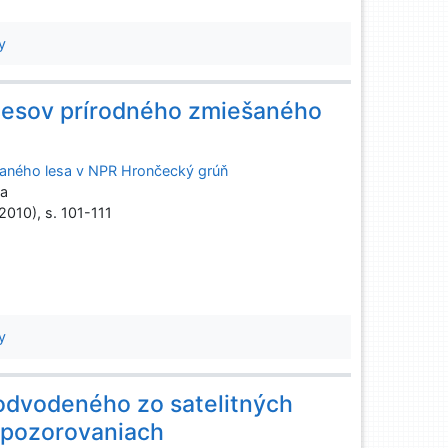
y
esov prírodného zmiešaného
aného lesa v NPR Hrončecký grúň
sa
(2010), s. 101-111
y
odvodeného zo satelitných
 pozorovaniach