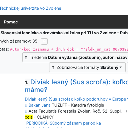
Pomoc
:
Slovenská lesnícka a drevárska knižnica pri TU vo Zvolene - Pu
ených záznamov: 35
otaz:
Autor-kód záznamu + druh.dok = "^sldk_un_cat 007039
Triedenie
Dátum vydania (zostupne), autor, názov
Zobrazovacie formáty
Skrátený
Diviak lesný (Sus scrofa): koľ
1.
máme?
Diviak lesný (Sus scrofa): koľko poddruhov v Európe
Bakan Jana
TUZLFF - Katedra fytológie
Acta Facultatis Forestalis Zvolen. Roč. 52, Suppl. 1 
xcla
- ČLÁNKY
PERIODIKÁ-Súborný záznam periodika