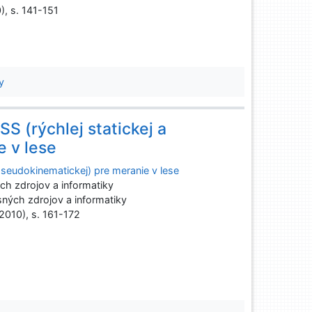
), s. 141-151
y
 (rýchlej statickej a
 v lese
pseudokinematickej) pre meranie v lese
h zdrojov a informatiky
ných zdrojov a informatiky
(2010), s. 161-172