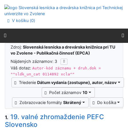
Prejsť na obsah
Prejsť na menu
Prehlásenie o webovej prístupnosti
V košíku (
0
)
Výsledky vyhľadávania
Zdroj:
Slovenská lesnícka a drevárska knižnica pri TU
vo Zvolene - Publikačná činnosť (EPCA)
Nájdených záznamov: 3
Váš dotaz:
Autor-kód záznamu + druh.dok =
"^sldk_un_cat 0114892 xcla^"
Triedenie
Dátum vydania (zostupne), autor, názov
Počet záznamov
10
Zobrazovacie formáty
Skrátený
Do košíka
19. valné zhromaždenie PEFC
1.
Slovensko