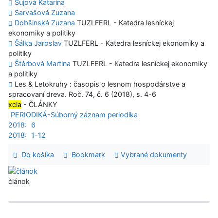
Sujová Katarína
Sarvašová Zuzana
Dobšinská Zuzana
TUZLFERL - Katedra lesníckej
ekonomiky a politiky
Šálka Jaroslav
TUZLFERL - Katedra lesníckej ekonomiky a
politiky
Štěrbová Martina
TUZLFERL - Katedra lesníckej ekonomiky
a politiky
Les & Letokruhy : časopis o lesnom hospodárstve a
spracovaní dreva. Roč. 74, č. 6 (2018), s. 4-6
xcla
- ČLÁNKY
PERIODIKÁ-Súborný záznam periodika
2018:
6
2018:
1-12
Do košíka
Bookmark
Vybrané dokumenty
článok