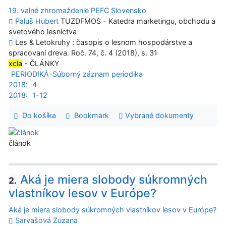
19. valné zhromaždenie PEFC Slovensko
Paluš Hubert
TUZDFMOS - Katedra marketingu, obchodu a
svetového lesníctva
Les & Letokruhy : časopis o lesnom hospodárstve a
spracovaní dreva. Roč. 74, č. 4 (2018), s. 31
xcla
- ČLÁNKY
PERIODIKÁ-Súborný záznam periodika
2018:
4
2018:
1-12
Do košíka
Bookmark
Vybrané dokumenty
článok
Aká je miera slobody súkromných
2.
vlastníkov lesov v Európe?
Aká je miera slobody súkromných vlastníkov lesov v Európe?
Sarvašová Zuzana