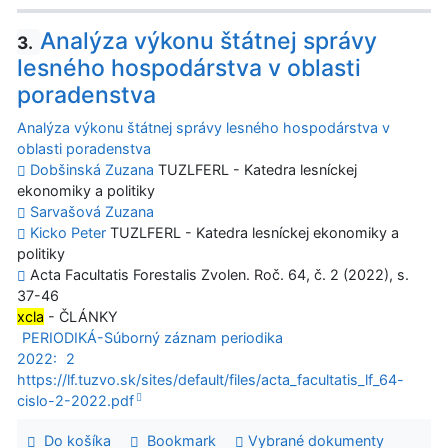
Analýza výkonu štátnej správy
3.
lesného hospodárstva v oblasti
poradenstva
Analýza výkonu štátnej správy lesného hospodárstva v
oblasti poradenstva
Dobšinská Zuzana
TUZLFERL - Katedra lesníckej
ekonomiky a politiky
Sarvašová Zuzana
Kicko Peter
TUZLFERL - Katedra lesníckej ekonomiky a
politiky
Acta Facultatis Forestalis Zvolen. Roč. 64, č. 2 (2022), s.
37-46
xcla
- ČLÁNKY
PERIODIKÁ-Súborný záznam periodika
2022:
2
https://lf.tuzvo.sk/sites/default/files/acta_facultatis_lf_64-
cislo-2-2022.pdf
Do košíka
Bookmark
Vybrané dokumenty