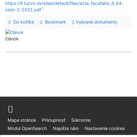
https://lf.tuzvo.sk/sites/default/files/acta_facultatis_lf_64-
cislo-2-2022.pdf
Do košíka
Bookmark
Vybrané dokumenty
článok
Mapa stránok
Prístupnosť
Súkromie
Modul OpenSearch
Napíšte nám
Nastavenie cookies