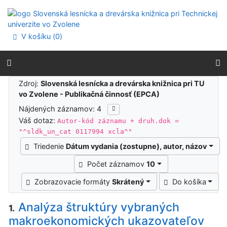
Prejsť na obsah
Prejsť na menu
Prehlásenie o webovej prístupnosti
V košíku (
0
)
Výsledky vyhľadávania
Zdroj:
Slovenská lesnícka a drevárska knižnica pri TU
vo Zvolene - Publikačná činnosť (EPCA)
Nájdených záznamov: 4
Váš dotaz:
Autor-kód záznamu + druh.dok =
"^sldk_un_cat 0117994 xcla^"
Triedenie
Dátum vydania (zostupne), autor, názov
Počet záznamov
10
Zobrazovacie formáty
Skrátený
Do košíka
Analýza štruktúry vybraných
1.
makroekonomických ukazovateľov