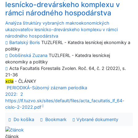
lesnícko-drevárskeho komplexu v
rámci národného hospodárstva
Analýza štruktúry vybraných makroekonomických
ukazovateľov lesnícko-drevárskeho komplexu v rámci
národného hospodárstva
Bartalský Boris
TUZLFERL - Katedra lesníckej ekonomiky a
politiky
Dobšinská Zuzana
TUZLFERL - Katedra lesníckej
ekonomiky a politiky
Acta Facultatis Forestalis Zvolen. Roč. 64, č. 2 (2022), s.
21-36
xcla
- ČLÁNKY
PERIODIKÁ-Súborný záznam periodika
2022:
2
https://lf.tuzvo.sk/sites/default/files/acta_facultatis_lf_64-
cislo-2-2022.pdf
Do košíka
Bookmark
Vybrané dokumenty
článok