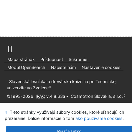
Mapa stránok
Prístupnosť
Súkromie
Modul OpenSearch
Napíšte nám
Nastavenie cookies
Slovenská lesnícka a drevárska knižnica pri Technickej
univerzite vo Zvolene
©1993-2026
IPAC
v.4.8.63a
-
Cosmotron Slovakia, s.r.o.
Tieto stránky využívajú súbory cookies, ktoré uľahčujú ich
prezeranie. Ďalšie informácie o tom
ako používame cookies
.
Prijať všetko