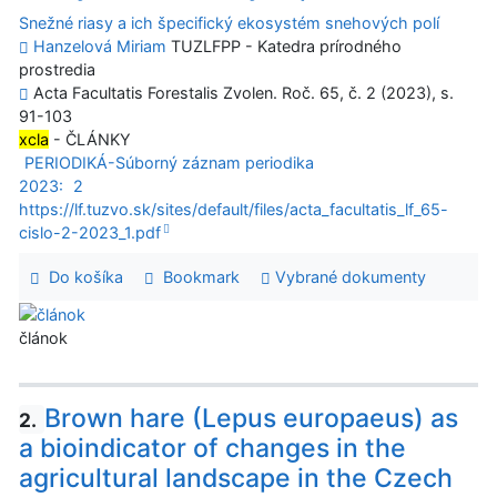
Snežné riasy a ich špecifický ekosystém snehových polí
Hanzelová Miriam
TUZLFPP - Katedra prírodného
prostredia
Acta Facultatis Forestalis Zvolen. Roč. 65, č. 2 (2023), s.
91-103
xcla
- ČLÁNKY
PERIODIKÁ-Súborný záznam periodika
2023:
2
https://lf.tuzvo.sk/sites/default/files/acta_facultatis_lf_65-
cislo-2-2023_1.pdf
Do košíka
Bookmark
Vybrané dokumenty
článok
Brown hare (Lepus europaeus) as
2.
a bioindicator of changes in the
agricultural landscape in the Czech