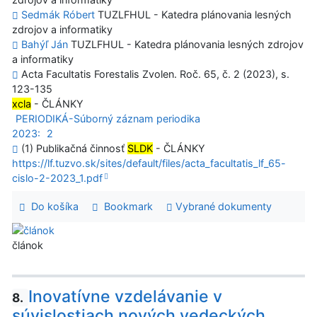
Sedmák Róbert
TUZLFHUL - Katedra plánovania lesných
zdrojov a informatiky
Bahýľ Ján
TUZLFHUL - Katedra plánovania lesných zdrojov
a informatiky
Acta Facultatis Forestalis Zvolen. Roč. 65, č. 2 (2023), s.
123-135
xcla
- ČLÁNKY
PERIODIKÁ-Súborný záznam periodika
2023:
2
(1) Publikačná činnosť
SLDK
- ČLÁNKY
https://lf.tuzvo.sk/sites/default/files/acta_facultatis_lf_65-
cislo-2-2023_1.pdf
Do košíka
Bookmark
Vybrané dokumenty
článok
Inovatívne vzdelávanie v
8.
súvislostiach nových vedeckých