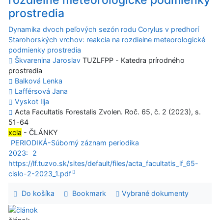
rozdielne meteorologické podmienky
prostredia
Dynamika dvoch peľových sezón rodu Corylus v predhorí
Starohorských vrchov: reakcia na rozdielne meteorologické
podmienky prostredia
Škvarenina Jaroslav
TUZLFPP - Katedra prírodného
prostredia
Balková Lenka
Lafférsová Jana
Vyskot Ilja
Acta Facultatis Forestalis Zvolen. Roč. 65, č. 2 (2023), s.
51-64
xcla
- ČLÁNKY
PERIODIKÁ-Súborný záznam periodika
2023:
2
https://lf.tuzvo.sk/sites/default/files/acta_facultatis_lf_65-
cislo-2-2023_1.pdf
Do košíka
Bookmark
Vybrané dokumenty