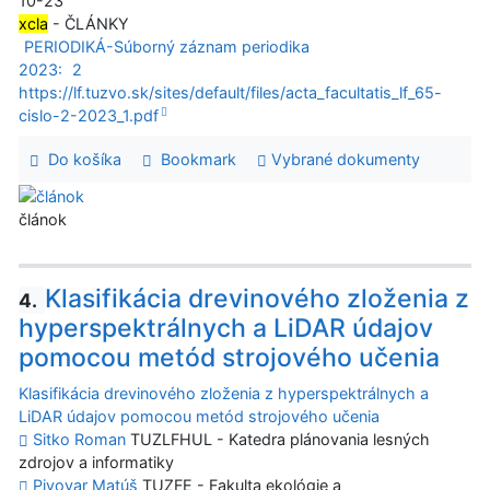
10-23
xcla
- ČLÁNKY
PERIODIKÁ-Súborný záznam periodika
2023:
2
https://lf.tuzvo.sk/sites/default/files/acta_facultatis_lf_65-
cislo-2-2023_1.pdf
Do košíka
Bookmark
Vybrané dokumenty
článok
Klasifikácia drevinového zloženia z
4.
hyperspektrálnych a LiDAR údajov
pomocou metód strojového učenia
Klasifikácia drevinového zloženia z hyperspektrálnych a
LiDAR údajov pomocou metód strojového učenia
Sitko Roman
TUZLFHUL - Katedra plánovania lesných
zdrojov a informatiky
Pivovar Matúš
TUZFE - Fakulta ekológie a