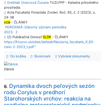
Greštiak Oravcová Zuzana
TUZLFPP - Katedra prírodného
prostredia
Acta Facultatis Forestalis Zvolen. Roč. 65, č. 2 (2023), s.
24-38
xcla
- ČLÁNKY
PERIODIKÁ-Súborný záznam periodika
2023:
2
(2) Publikačná činnosť
SLDK
- ČLÁNKY
https://lf.tuzvo.sk/sites/default/files/acta_facultatis_lf_65-
cislo-2-2023_1.pdf
Do košíka
Bookmark
Vybrané dokumenty
článok
Dynamika dvoch peľových sezón
6.
rodu Corylus v predhorí
Starohorských vrchov: reakcia na