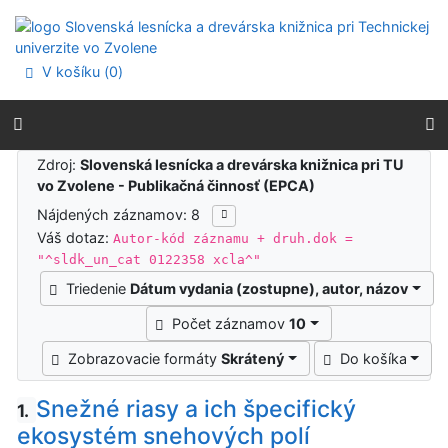
Prejsť na obsah
Prejsť na menu
Prehlásenie o webovej prístupnosti
V košíku (
0
)
Výsledky vyhľadávania
Zdroj:
Slovenská lesnícka a drevárska knižnica pri TU
vo Zvolene - Publikačná činnosť (EPCA)
Nájdených záznamov: 8
Váš dotaz:
Autor-kód záznamu + druh.dok =
"^sldk_un_cat 0122358 xcla^"
Triedenie
Dátum vydania (zostupne), autor, názov
Počet záznamov
10
Zobrazovacie formáty
Skrátený
Do košíka
Snežné riasy a ich špecifický
1.
ekosystém snehových polí