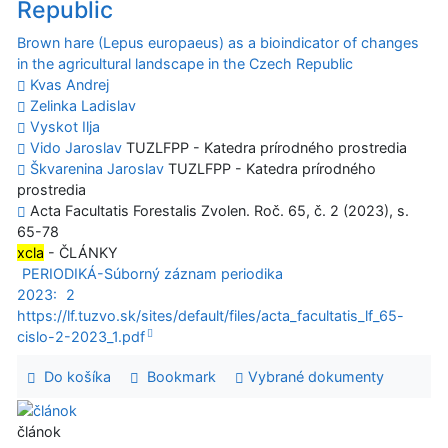
Republic
Brown hare (Lepus europaeus) as a bioindicator of changes
in the agricultural landscape in the Czech Republic
Kvas Andrej
Zelinka Ladislav
Vyskot Ilja
Vido Jaroslav
TUZLFPP - Katedra prírodného prostredia
Škvarenina Jaroslav
TUZLFPP - Katedra prírodného
prostredia
Acta Facultatis Forestalis Zvolen. Roč. 65, č. 2 (2023), s.
65-78
xcla
- ČLÁNKY
PERIODIKÁ-Súborný záznam periodika
2023:
2
https://lf.tuzvo.sk/sites/default/files/acta_facultatis_lf_65-
cislo-2-2023_1.pdf
Do košíka
Bookmark
Vybrané dokumenty
článok